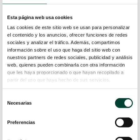
en gran medida del operador y la
mayoría se detectan en el momento
Esta página web usa cookies
de la inserción del catéter. Con
Las cookies de este sitio web se usan para personalizar
respecto a las complicaciones
infecciosas y trombóticas suelen
el contenido y los anuncios, ofrecer funciones de redes
ocurrir tras la inserción y es aquí
sociales y analizar el tráfico. Además, compartimos
donde juega un papel fundamental
información sobre el uso que haga del sitio web con
los cuidados y mantenimientos del
nuestros partners de redes sociales, publicidad y análisis
dispositivo.
web, quienes pueden combinarla con otra información
que les haya proporcionado o que hayan recopilado a
Para evitar las complicaciones
partir del uso que haya hecho de sus servicios.
tardías relacionadas con el catéter
venoso central vamos a abordar las
recomendaciones y buenas
Selección
Necesarias
prácticas que permitirán reducir
de
posibles riesgos para la salud del
consentimiento
paciente, las cuales dividiremos en 6
Preferencias
momentos clave:
LEER MÁS