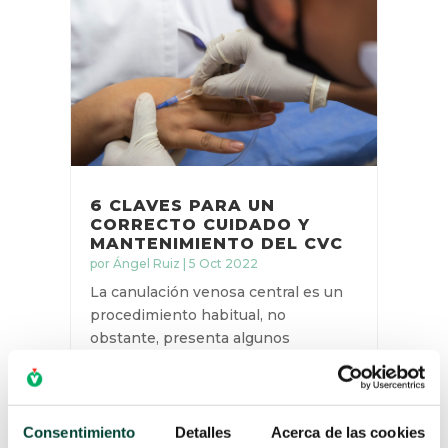
6 CLAVES PARA UN
CORRECTO CUIDADO Y
MANTENIMIENTO DEL CVC
por
Ángel Ruiz
|
5 Oct 2022
La canulación venosa central es un
procedimiento habitual, no
obstante, presenta algunos
riesgos. Las complicaciones que nos
podemos encontrar son de carácter
mecánico, infeccioso, y trombótico.
Consentimiento
Detalles
Acerca de las cookies
Complicaciones mecánicas depende