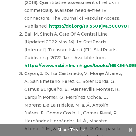
(2018). Quantitative assessment of reflux in
commercially available needle-free IV
connectors. The Journal of Vascular Access.
Published.
https://doi.org/10.5301/jva.5000781
Ball M, Singh A. Care Of A Central Line.
[Updated 2022 May 14]. In: StatPearls
[Internet]. Treasure Island (FL): StatPearls
Publishing; 2022 Jan-. Available from:
https://www.ncbi.nlm.nih.gov/books/NBK56439
Cayón, J. D., Iza Castanedo, V., Monje Álvarez,
A., San Emeterio Pérez, C., Soler Dorda, G.,
Camus Burgueño, E., Fuentevilla Montes, R.,
Barquín Pomar, G., Martínez Ochoa, E.,
Moreno De La Hidalga, M. a. Á., Antolín
Juárez, F., Gomez Cosío, L., Gomez Peral, P.,
Hernández Hernández, M. Á., Maestre
Alonso, J. M., & Díaz Mendi, A. R. Guía para la
Share This