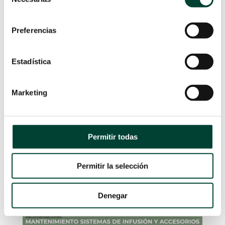
de
cuando se realiza el cambio del mismo
.
consentimiento
Siempre que se cambie un catéter se
cambiarán también todos los equipos de
Preferencias
perfusión, alargaderas y otros accesorios
.
8
Estadística
La perfusión de fluidos que contienen
lípidos ha de terminar dentro de las 24
8
horas
de instaurar la perfusión.
Marketing
Elegir y designar
una luz exclusiva para la
8
Nutrición Parenteral
.
Cambiar los equipos de nutrición
Permitir todas
parenteral y otras emulsiones lipídicas
8
cada 12 – 24 horas
.
Permitir la selección
Denegar