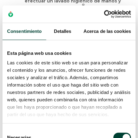
efectuar un lavado higiénico de manos y
8
utilizar guantes limpios
.
Se utilizarán el mínimo número de llaves
de tres vías posible y las luces libres
Consentimiento
Detalles
Acerca de las cookies
siempre deberán estar protegidas por su
8
correspondiente tapón
.
Utilizaremos una única luz de las llaves de
Esta página web usa cookies
tres vías para colocar un bioconector
, por
donde administraremos bolus y soluciones
Las cookies de este sitio web se usan para personalizar
el contenido y los anuncios, ofrecer funciones de redes
discontinuas. Esta puerta estará
sociales y analizar el tráfico. Además, compartimos
previamente protegida mediante tapón
información sobre el uso que haga del sitio web con
impregnado con solución alcohólica o se
nuestros partners de redes sociales, publicidad y análisis
desinfectará la zona con solución
8
web, quienes pueden combinarla con otra información
alcohólica durante 30 segundos
.
que les haya proporcionado o que hayan recopilado a
y siempre que estén las conexiones
partir del uso que haya hecho de sus servicios.
visiblemente sucias o en caso de
8
desconexiones accidentales
.
Selección
Identificar en los sistemas de suero
Necesarias