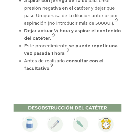
Aspirar con jeringa de 10 cc
para crear
presión negativa en el catéter y dejar que
pase Uroquinasa de la dilución anterior por
9
aspiración (no introducir más de 5000UI).
Dejar actuar ½ hora y aspirar el contenido
9
del catéter
.
Este procedimiento
se puede repetir una
9
vez pasada 1 hora
.
Antes de realizarlo
consultar con el
9
facultativo
.