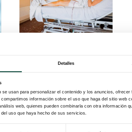
Detalles
¿QUÉ HACER CUANDO NO
SE PUEDE COLOCAR UN
PICC? USO DEL FICC CON
MÉTODO RAFEVA
s
por
Neus Monmeneu Salavert
|
10 Oct 2023
b se usan para personalizar el contenido y los anuncios, ofrecer
s, compartimos información sobre el uso que haga del sitio web 
En ocasiones los profesionales de
 análisis web, quienes pueden combinarla con otra información q
Equipo de Acceso Vascular se pueden
r del uso que haya hecho de sus servicios.
enfrentar a situaciones en las cuales
es imposible colocar un catéter PICC.
Ese contexto puede generar estrés