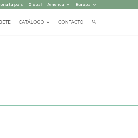
ona tu país
Global
America
Europa
E
BETE
CATÁLOGO
CONTACTO
L
E
M
E
N
T
O
D
E
L
M
E
N
Ú