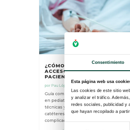
Consentimiento
¿CÓMO DOMINAR EL
ACCESO VASCULAR EN EL
PACIENTE PEDIÁTRICO?
Esta página web usa cookie
por
Pau López Guardiola
|
21 Dic 2025
Las cookies de este sitio we
Guía completa sobre acceso vascular
y analizar el tráfico. Ademá
en pediatría: algoritmos, ecografía,
redes sociales, publicidad y
técnicas y mantenimiento de
que hayan recopilado a parti
catéteres para un manejo eficaz y sin
complicaciones.
Selección