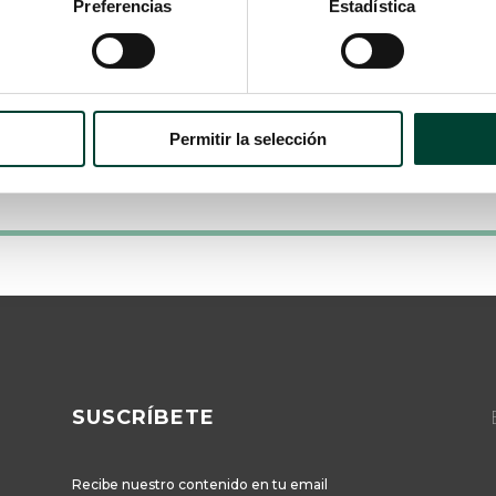
ya que el paciente está necesitando
Preferencias
Estadística
un tratamiento y el sanitario puede
no saber cómo...
LEER MÁS
Permitir la selección
SUSCRÍBETE
E
Recibe nuestro contenido en tu email