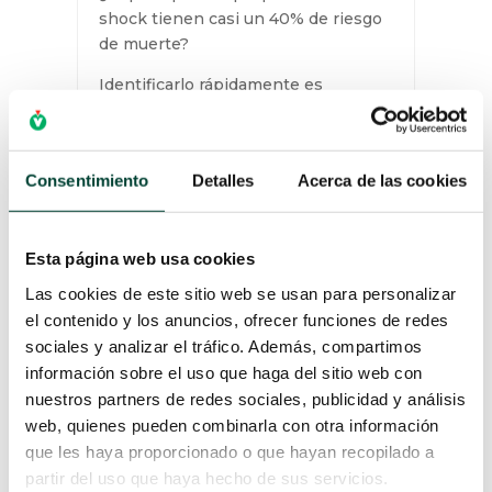
shock tienen casi un 40% de riesgo
de muerte?
Identificarlo rápidamente es
fundamental para poder iniciar un
tratamiento efectivo y agresivo.
Descubre cómo con el Dr. Sergi
Consentimiento
Detalles
Acerca de las cookies
Tormo.
LEER MÁS
Esta página web usa cookies
Las cookies de este sitio web se usan para personalizar
el contenido y los anuncios, ofrecer funciones de redes
sociales y analizar el tráfico. Además, compartimos
información sobre el uso que haga del sitio web con
nuestros partners de redes sociales, publicidad y análisis
web, quienes pueden combinarla con otra información
que les haya proporcionado o que hayan recopilado a
partir del uso que haya hecho de sus servicios.