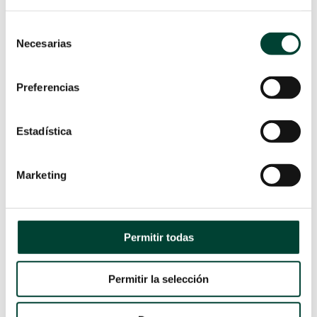
Selección
Necesarias
de
MONITORIZACIÓN
consentimiento
HEMODINÁMICA EN EL
Preferencias
SHOCK CARDIOGÉNICO
por
Rocío Peco
|
23 May 2022
El shock cardiogénico conlleva un
Estadística
mal pronóstico y es la principal
causa de muerte en pacientes con
infarto de miocardio agudo. Tanto es
Marketing
así que casi el 80% de los pacientes
mueren a pesar del tratamiento
óptimo. 2
Permitir todas
LEER MÁS
Permitir la selección