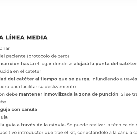
A LÍNEA MEDIA
ionar
 del paciente (protocolo de zero)
inserción hasta
el lugar dondese
alojará la punta del catéte
ucida en el catéter
dad del catéter al tiempo que se purga
, infundiendo a travé
ro para facilitar su deslizamiento
ión debe
mantener inmovilizada la zona de punción.
Si se t
ete
aguja con cánula
nula
la guía
a través de la cánula.
Se puede realizar la técnica de
spositivo introductor que trae el kit, conectándolo a la cánula 