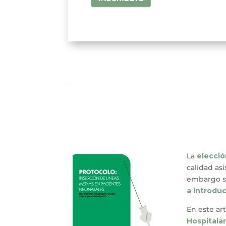
La
elecció
calidad as
embargo su
a introduc
En este ar
Hospitala