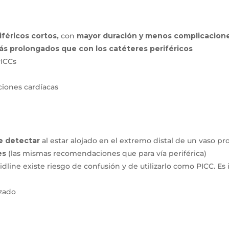
iféricos cortos,
con
mayor duración y menos complicacion
ás prolongados que con los catéteres periféricos
PICCs
ciones cardíacas
de detectar
al estar alojado en el extremo distal de un vaso p
es
(las mismas recomendaciones que para vía periférica)
dline existe riesgo de confusión y de utilizarlo como PICC. Es 
zado