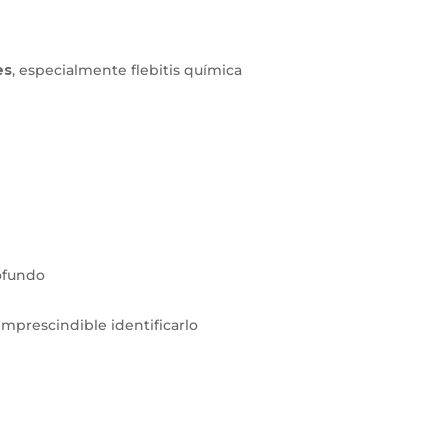
es
, especialmente flebitis química
rofundo
imprescindible identificarlo