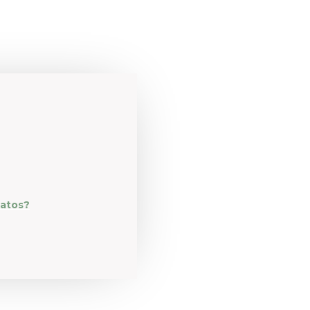
natos?