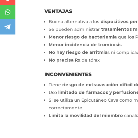
VENTAJAS
Buena alternativa a los
dispositivos per
Se pueden administrar
tratamientos m
Menor riesgo de bacteriemia
que los 
Menor incidencia de trombosis
No hay riesgo de arritmia
s ni complica
No precisa Rx
de tórax
INCONVENIENTES
Tiene
riesgo de extravasación difícil 
Uso
limitado de fármacos y perfusion
Si se utiliza un Epicutáneo Cava como mi
correctamente.
Limita la movilidad del miembro
canali