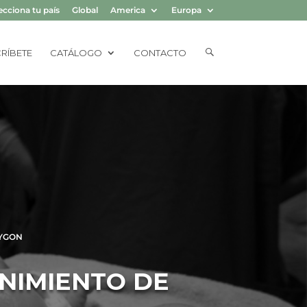
ecciona tu país
Global
America
Europa
E
RÍBETE
CATÁLOGO
CONTACTO
L
E
M
E
N
T
O
D
E
L
M
E
N
Ú
YGON
NIMIENTO DE