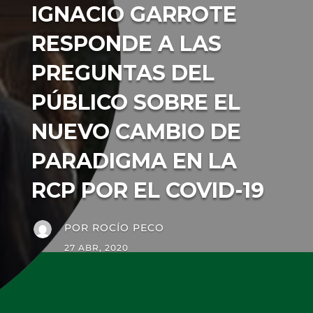
IGNACIO GARROTE
RESPONDE A LAS
PREGUNTAS DEL
PÚBLICO SOBRE EL
NUEVO CAMBIO DE
PARADIGMA EN LA
RCP POR EL COVID-19
POR
ROCÍO PECO
27 ABR, 2020