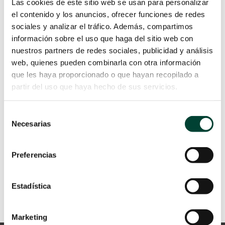
Las cookies de este sitio web se usan para personalizar
el contenido y los anuncios, ofrecer funciones de redes
sociales y analizar el tráfico. Además, compartimos
información sobre el uso que haga del sitio web con
nuestros partners de redes sociales, publicidad y análisis
web, quienes pueden combinarla con otra información
que les haya proporcionado o que hayan recopilado a
PEQUEÑAS DOSIS EN
partir del uso que haya hecho de sus servicios.
NEONATOLOGÍA: DESAFÍOS Y
ESTRATEGIAS DE DOSIFICACIÓN
EN EL RN PREMATURO
Selección
por
Rosana Sánchez
|
15 Ene 2026
Necesarias
de
consentimiento
LEER MÁS
Preferencias
Estadística
Marketing