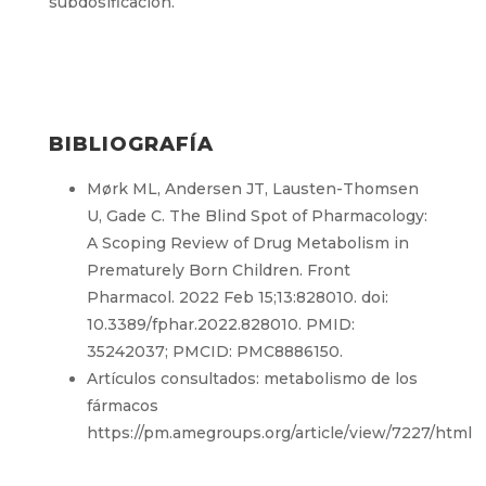
subdosificación.
BIBLIOGRAFÍA
Mørk ML, Andersen JT, Lausten-Thomsen
U, Gade C. The Blind Spot of Pharmacology:
A Scoping Review of Drug Metabolism in
Prematurely Born Children. Front
Pharmacol. 2022 Feb 15;13:828010. doi:
10.3389/fphar.2022.828010. PMID:
35242037; PMCID: PMC8886150.
Artículos consultados: metabolismo de los
fármacos
https://pm.amegroups.org/article/view/7227/html