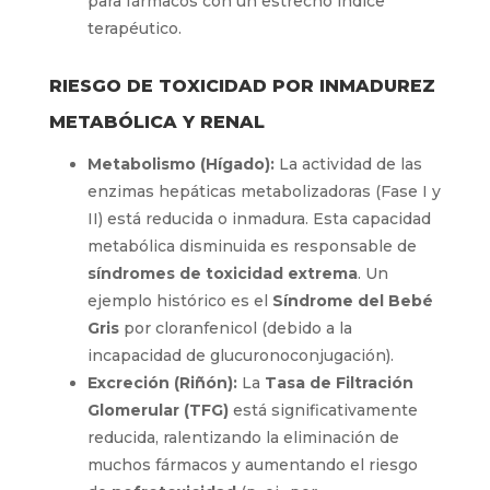
para fármacos con un estrecho índice
terapéutico.
RIESGO DE TOXICIDAD POR INMADUREZ
METABÓLICA Y RENAL
Metabolismo (Hígado):
La actividad de las
enzimas hepáticas metabolizadoras (Fase I y
II) está reducida o inmadura. Esta capacidad
metabólica disminuida es responsable de
síndromes de toxicidad extrema
. Un
ejemplo histórico es el
Síndrome del Bebé
Gris
por cloranfenicol (debido a la
incapacidad de glucuronoconjugación).
Excreción (Riñón):
La
Tasa de Filtración
Glomerular (TFG)
está significativamente
reducida, ralentizando la eliminación de
muchos fármacos y aumentando el riesgo