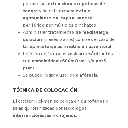
sangre
y de esta manera
evita el
agotamiento del capital venoso
periférico
por múltiples pinchazos
Administrar
tratamiento de media/larga
duración
(meses o años) como es el caso
de las
quimioterapias
o
nutrición
parenteral
Infusión de fármacos
vesicantes/irritantes
con
osmolaridad
>600mOsm
L y/o
ph<5 – pH>9
Se puede llegar a usar para
aféresis
.
TÉCNICA DE COLOCACIÓN
El catéter Hickman se coloca en
quirófanos
o
salas quirofanizadas por
radiólogos
intervencionistas
o
cirujanos
.