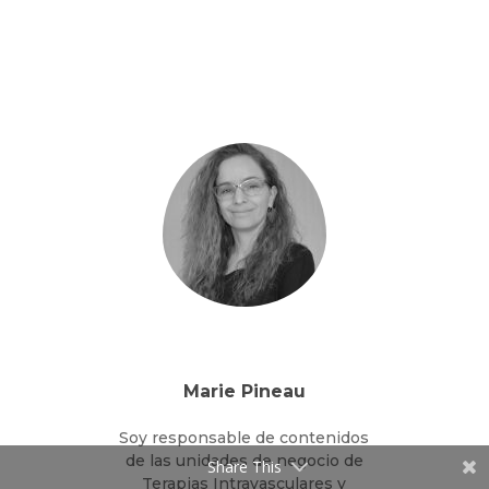
Andalucía, Extremadura y
Canarias, responsable de
formación y selección de
personal. Hace 10 años que
soy delegado de ventas de
Vygon
PUEDO AYUDARTE EN…
Mi trabajo se basa en
asesoramiento de nuestros
productos y técnicas de
procedimientos, no dudes en
contactar conmigo.
Share This