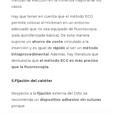
Hickman
entra en esta categoría. Sin embargo,
en España al ser un dispositivo colocado por
radiología intervencionista o cirugía, la
fluoroscopia
es el método de elección en la
inmensa mayoría de los casos.
Hay que tener en cuenta que el método ECG
permite colocar el Hickman en un entorno
adecuado que no sea equipado de fluoroscopia
(sala quirofanizada básica). De esta manera
supone un
ahorro de coste
vinculado a la
inserción y es igual de
rápido
al ser un
método
intraprocedimental
. Además, hay literatura que
demuestra que
el método ECG es más preciso
que la fluoroscopia
.
5.Fijación del catéter