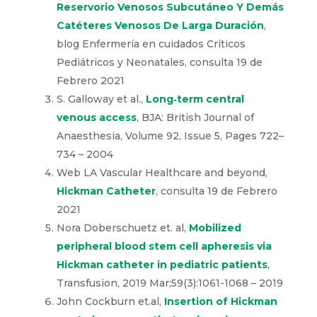
central venous catheters
, Am J Surg .
;213(5):837-848 – 2017
Cristina Quesada Ramos,
Capitulo
Reservorio Venosos Subcutáneo Y
Demás Catéteres Venosos De Larga
Duración
, blog Enfermería en cuidados
Críticos Pediátricos y Neonatales, consulta
19 de Febrero 2021
S. Galloway et al.,
Long‐term central
venous access
, BJA: British Journal of
Anaesthesia, Volume 92, Issue 5, Pages
722–734 – 2004
Web LA Vascular Healthcare and beyond,
Hickman Catheter
, consulta 19 de
Febrero 2021
Nora Doberschuetz et. al,
Mobilized
peripheral blood stem cell apheresis via