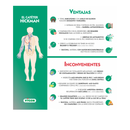
un
agotamiento vascular periférico
y
que no
pueden recibir un reservorio
.