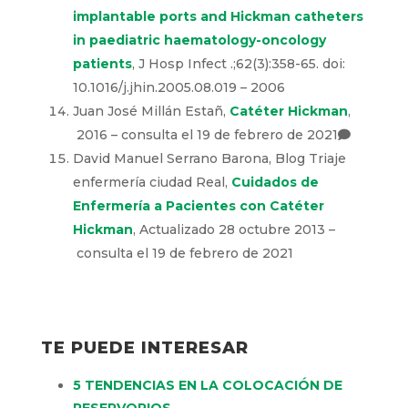
Radiol).;19(7):551-6 – 2007
Olivia Wu et.al,
Hickman catheter and
implantable port devices for the
delivery of chemotherapy: a phase II
randomised controlled trial and
economic evaluation
, Br J Cancer.; 114(9):
979–985 – 2016
A Adler et.al,
Infectious complications of
implantable ports and Hickman
catheters in paediatric haematology-
oncology patients
, J Hosp Infect
.;62(3):358-65. doi: 10.1016/j.jhin.2005.08.019
– 2006
Juan José Millán Estañ,
Catéter Hickman
,
2016 – consulta el 19 de febrero de 2021
David Manuel Serrano Barona, Blog Triaje
enfermería ciudad Real,
Cuidados de