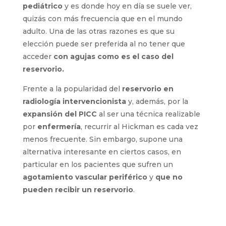
pacientes tener más esperanza de vida y mejor
acceso a terapias intravasculares en constante
evolución.
En sus comienzos fue integrado en el mundo
pediátrico
y es donde hoy en día se suele ver,
quizás con más frecuencia que en el mundo
adulto. Una de las otras razones es que su
elección puede ser preferida al no tener que
acceder
con agujas como es el caso del
reservorio.
Frente a la popularidad del
reservorio en
radiología intervencionista
y, además, por la
expansión del PICC
al ser una técnica
realizable por
enfermería
, recurrir al Hickman
es cada vez menos frecuente. Sin embargo,
supone una alternativa interesante en ciertos
casos, en particular en los pacientes que sufren