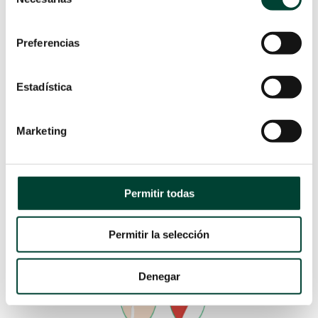
de
consecuentemente, es necesario
proteger al
consentimiento
máximo el catéter frente a una retirada
Preferencias
accidental por tracción
.
MANTENIMIENTO
Estadística
Al ser un
catéter central
con
parte externa
, el
mantenimiento del
Hickman
es similar al del
Marketing
PICC
y se hace de manera
estéril
:
Permitir todas
Permitir la selección
Denegar