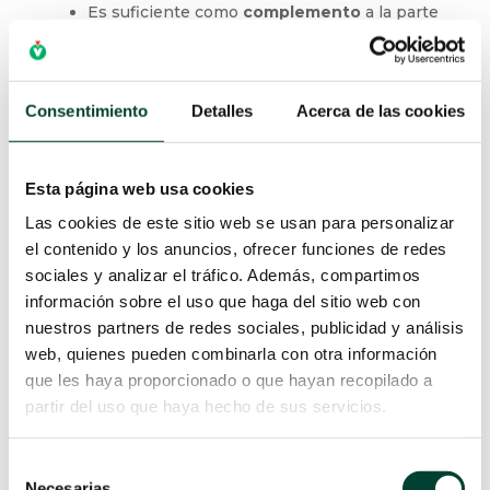
Respecto a la
fijación
externa del DAV, se
recomienda un
dispositivo adhesivo sin
suturas
porque:
Es suficiente como
complemento
a la
Consentimiento
Detalles
Acerca de las cookies
parte tunelizada
con anillo de Dacron
que
asegura una fijación fiable en el tiempo
Las
suturas
suponen una
práctica
Esta página web usa cookies
X
inadecuada
como indican las guías de la
Las cookies de este sitio web se usan para personalizar
INS
y
GAVeCeLT
ya que provocan
el contenido y los anuncios, ofrecer funciones de redes
complicaciones infecciosas
y tienen una
sociales y analizar el tráfico. Además, compartimos
baja eficacia
.
información sobre el uso que haga del sitio web con
nuestros partners de redes sociales, publicidad y análisis
Sin embargo, la
fijación sin sutura con anclaje
web, quienes pueden combinarla con otra información
subcutáneo
se puede usar en
catéteres
que les haya proporcionado o que hayan recopilado a
tunelizados con anillo de Dacron en niños
partir del uso que haya hecho de sus servicios.
durante las 3-4 primeras semanas
. Es el
tiempo necesario para que los tejidos
Selección
subcutáneos se desarrollen y
Necesarias