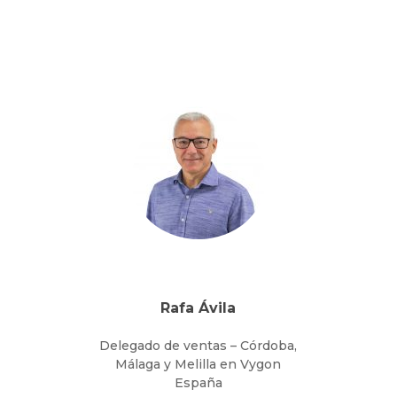
desarrollando toda mi carrera
profesional en el sector
comercial , ámbito sanitario y
biotecnológico
PUEDO AYUDARTE EN…
Puedo ofrecerte ayuda a la
hora de elegir el material
médico-quirúrgico que
precises para tu labor
asistencial.