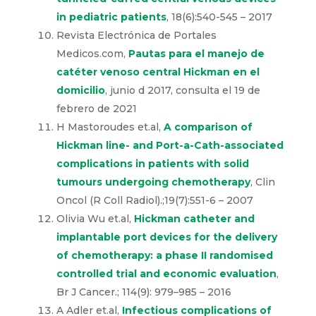
500 consecutive procedures
, Journal of
Pediatric Surgery 44, 1371–1376 – 2009
Dolcino et.al,
Potential role of a
subcutaneously anchored securement
device in preventing dislodgment of
tunneled-cuffed central venous devices
in pediatric patients
,
18(6):540-545 – 2017
Revista Electrónica de Portales
Medicos.com,
Pautas para el manejo de
catéter venoso central Hickman en el
domicilio
, junio d 2017, consulta el 19 de
febrero de 2021
H Mastoroudes et.al,
A comparison of
Hickman line- and Port-a-Cath-
associated complications in patients
with solid tumours undergoing
chemotherapy
, Clin Oncol (R Coll