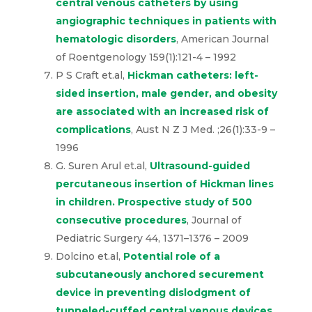
Hickman catheter in pediatric patients
,
Transfusion, 2019 Mar;59(3):1061-1068 –
2019
John Cockburn et.al,
Insertion of
Hickman central venous catheters by
using angiographic techniques in
patients with hematologic disorders
,
American Journal of Roentgenology
159(1):121-4 – 1992
P S Craft et.al,
Hickman catheters: left-
sided insertion, male gender, and
obesity are associated with an
increased risk of complications
, Aust N Z
J Med. ;26(1):33-9 – 1996
G. Suren Arul et.al,
Ultrasound-guided
percutaneous insertion of Hickman
lines in children. Prospective study of