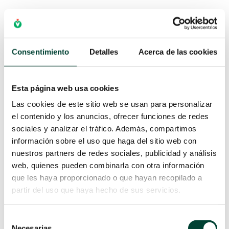
¿Cómo saber qué cantidad de líquidos
administrar?
Consentimiento
Detalles
Acerca de las cookies
Una vez hemos tomado la decisión de llevar a
Esta página web usa cookies
cabo una terapia guiada por objetivos y
disponemos de una onda de presión arterial
Las cookies de este sitio web se usan para personalizar
óptima que nos permite disponer de toda la
el contenido y los anuncios, ofrecer funciones de redes
información necesaria para guiar el tratamiento,
sociales y analizar el tráfico. Además, compartimos
información sobre el uso que haga del sitio web con
las siguientes preguntas son:
nuestros partners de redes sociales, publicidad y análisis
¿Qué cantidad de fluido administrar?
web, quienes pueden combinarla con otra información
¿Qué parámetros hemodinámicos debo
que les haya proporcionado o que hayan recopilado a
utilizar?
partir del uso que haya hecho de sus servicios.
Cuando hablamos de administración de fluidos,
Selección
es necesario hacer referencia a la curva de
Necesarias