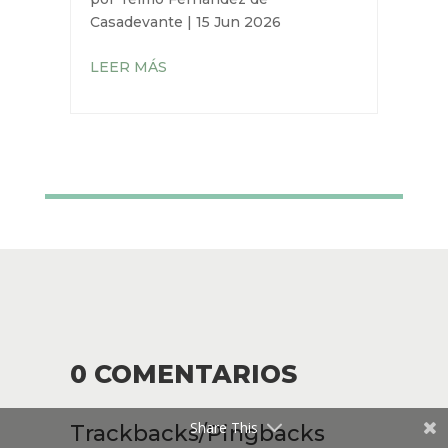
Casadevante
|
15 Jun 2026
LEER MÁS
0 COMENTARIOS
Share This
Trackbacks/Pingbacks