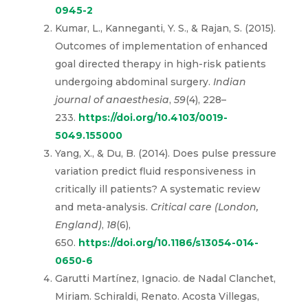
0945-2
Kumar, L., Kanneganti, Y. S., & Rajan, S. (2015).
Outcomes of implementation of enhanced
goal directed therapy in high-risk patients
undergoing abdominal surgery.
Indian
journal of anaesthesia
,
59
(4), 228–
233.
https://doi.org/10.4103/0019-
5049.155000
Yang, X., & Du, B. (2014). Does pulse pressure
variation predict fluid responsiveness in
critically ill patients? A systematic review
and meta-analysis.
Critical care (London,
England)
,
18
(6),
650.
https://doi.org/10.1186/s13054-014-
0650-6
Garutti Martínez, Ignacio. de Nadal Clanchet,
Miriam. Schiraldi, Renato. Acosta Villegas,