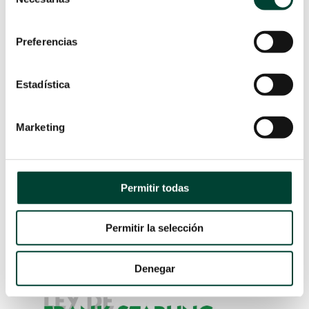
de
Frank-Starling.
consentimiento
Preferencias
Curva de Frank-Starling
De acuerdo con el principio de Frank-Starling
el
Estadística
volumen ventricular sistólico se incrementa al
tiempo que se produce un aumento en la
Marketing
precarga
, sin embargo, esta relación no es lineal,
sino curvilínea.
Es decir, una vez alcanzado un valor concreto de
Permitir todas
precarga, incrementos posteriores no guardan
una correlación significativa con el volumen
Permitir la selección
sistólico, y en este caso, la administración de
1
volúmenes posteriores crearía
edema tisular
.
Denegar