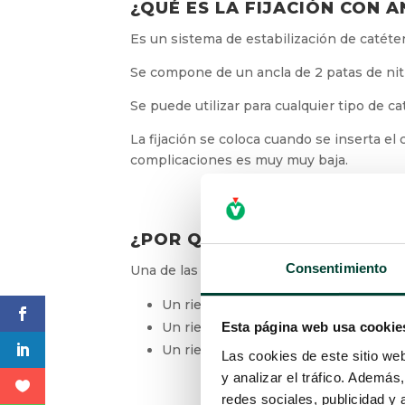
¿QUÉ ES LA FIJACIÓN CON 
Es un sistema de estabilización de catétere
Se compone de un ancla de 2 patas de nitino
Se puede utilizar para cualquier tipo de c
La fijación se coloca cuando se inserta el
complicaciones es muy muy baja.
X
¿POR QUÉ SE NECESITA UNA 
Una de las complicaciones observables en c
Consentimiento
Un riesgo de desplazamiento del disp
Un riesgo de infección
Esta página web usa cookie
Un riesgo de pinchazo cuando se usa
Las cookies de este sitio we
y analizar el tráfico. Ademá
redes sociales, publicidad y