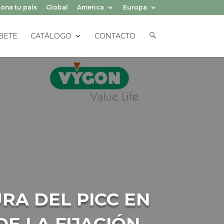
ona tu país
Global
America
Europa
E
BETE
CATÁLOGO
CONTACTO
L
E
M
E
N
T
O
D
E
L
M
E
N
Ú
RA DEL PICC EN
E LA FIJACIÓN