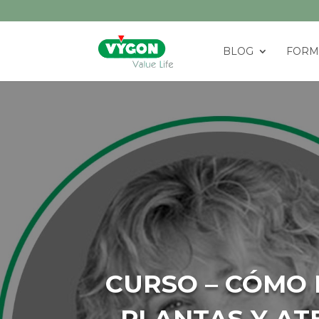
BLOG
FORM
CURSO – CÓMO H
PLANTAS Y ATE