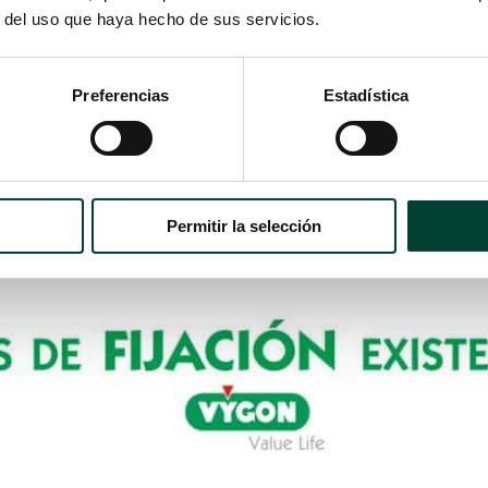
r del uso que haya hecho de sus servicios.
OS DE LA FIJACIÓN CON ANCLAJE SUBCUT
Preferencias
Estadística
amientos del catéter
l punto de inserción a 360º
terial.
Permitir la selección