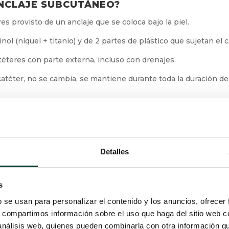
ANCLAJE SUBCUTÁNEO?
s provisto de un anclaje que se coloca bajo la piel.
l (níquel + titanio) y de 2 partes de plástico que sujetan el c
atéteres con parte externa, incluso con drenajes.
 catéter, no se cambia, se mantiene durante toda la duración del
FIJACIÓN DE ESTE TIPO?
atéteres PICC es la fijación ineficaz, que implica:
Detalles
ositivo, especialmente elevado durante la cura
s
n suturas
b se usan para personalizar el contenido y los anuncios, ofrecer
s, compartimos información sobre el uso que haga del sitio web 
 análisis web, quienes pueden combinarla con otra información q