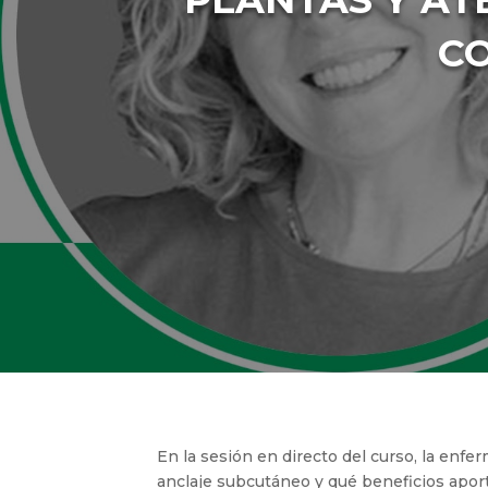
CO
En la sesión en directo del curso, la enfer
anclaje subcutáneo y qué beneficios apor