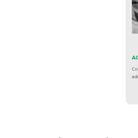
AC
Con
par