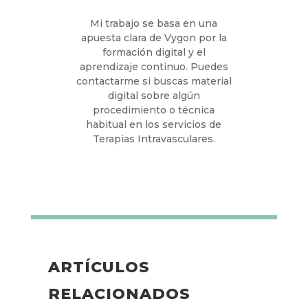
carrera en televisión como
realizadora, producción y
cámara. Aunque en la
actualidad me he centrado en
la comunicación y el
marketing digital.
PUEDO AYUDARTE EN…
Mi trabajo se basa en una
apuesta clara de Vygon por la
formación digital y el
aprendizaje continuo. Puedes
contactarme si buscas
material digital sobre algún
procedimiento o técnica
habitual en los servicios de
Terapias Intravasculares.