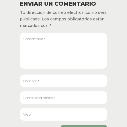
falta de circulación no traía pulso entonces le
destaparon las venas y le mputaron los dedos
pero sigue con necrosis y lo mandaban a la
clínica 72 para un tratamiento vac pero que no lo
tiene no se si ustedes me podrían aceptar
RESPONDER
ENVIAR UN COMENTARIO
Tu dirección de correo electrónico no
será publicada.
Los campos obligatorios
están marcados con
*