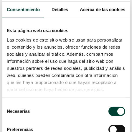
solo para la inserción de catéteres,
Consentimiento
Detalles
Acerca de las cookies
sino también para la identificación
de venas superficiales.
Dispositivos NIR para
Esta página web usa cookies
X
Visualización de Venas:
Estos
Las cookies de este sitio web se usan para personalizar
dispositivos se desarrollaron para
el contenido y los anuncios, ofrecer funciones de redes
facilitar la visualización de venas,
sociales y analizar el tráfico. Además, compartimos
especialmente en pacientes con
información sobre el uso que haga del sitio web con
venas difíciles de encontrar.
nuestros partners de redes sociales, publicidad y análisis
Protectores de Puerto:
Se
web, quienes pueden combinarla con otra información
introdujeron para mejorar la
que les haya proporcionado o que hayan recopilado a
seguridad de los accesos
partir del uso que haya hecho de sus servicios.
vasculares.
Anclaje Subcutáneo:
Esta técnica
Selección
se utilizó para estabilizar catéteres
Necesarias
de
y reducir el riesgo de
consentimiento
complicaciones.
Pegamento de Cianoacrilato:
Se
Preferencias