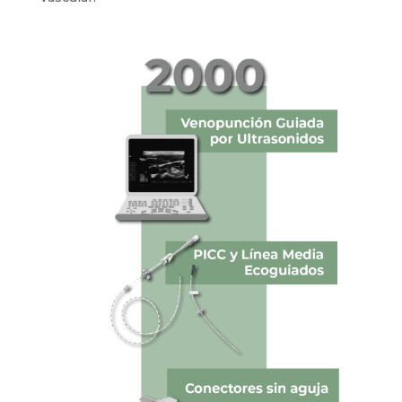
Además, durante este periodo, se produjeron
avances significativos en la práctica de acceso
vascular: