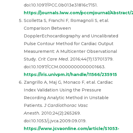
doi:10.1097/PCC.0b013e31816c7151.
https://journals.lww.com/pccmjournal/Abstract
Scolletta S, Franchi F, Romagnoli S, et al.
Comparison Between
DopplerEchocardiography and Uncalibrated
Pulse Contour Method for Cardiac Output
Measurement: A Multicenter Observational
Study.
Crit Care Med.
2016;44(7):13701379.
doi:10.1097/CCM.0000000000001663.
https://iris.univpm.it/handle/11566/235915
Zangrillo A, Maj G, Monaco F, et al. Cardiac
Index Validation Using the Pressure
Recording Analytic Method in Unstable
Patients.
J Cardiothorac Vasc
Anesth.
2010;24(2):265269.
doi:10.1053/j.jvca.2009.09.019.
https://www.jcvaonline.com/article/S1053-