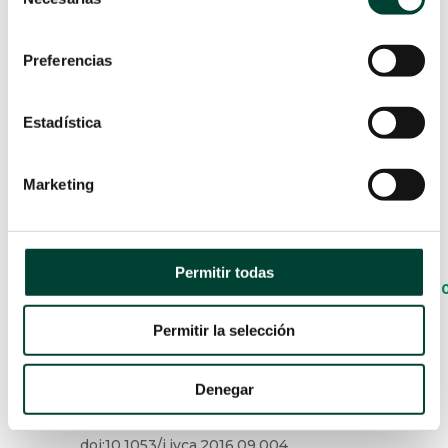
de
Hemodinámica con Método P.R.A.M – Campus
consentimiento
Vygon – Monitorización Hemodinámica PRAM
Preferencias
BIBLIOGRAFÍA
Estadística
Romano SM, Pistolesi M. Assessment of
Marketing
cardiac output from systemic arterial
pressure in humans.
Crit Care
Med.
2002;30(8):18341841.
doi:10.1097/00003246-200208000-00027.
Permitir todas
https://journals.lww.com/ccmjournal/Abstract
Romagnoli S, Franchi F, Ricci Z, Scolletta S,
Permitir la selección
Payen D. The Pressure Recording Analytical
Method (PRAM): Technical Concepts and
Denegar
Literature Review.
J Cardiothorac Vasc
Anesth.
2017;31(4):14601470.
doi:10.1053/j.jvca.2016.09.004.