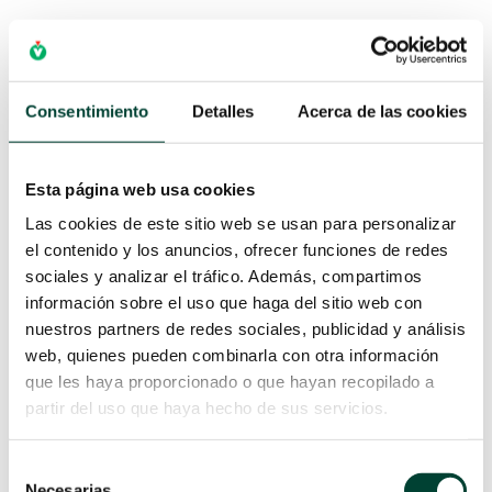
La facilidad de uso no es una característica
secundaria, sino el factor principal que permite la
adopción significativa de la monitorización
hemodinámica. Los sistemas diseñados para no
Consentimiento
Detalles
Acerca de las cookies
necesitar calibración, ser independientes del
operador y fáciles de configurar ofrecen un
Esta página web usa cookies
arranque más rápido, una menor carga cognitiva,
menos interrupciones en el flujo de trabajo y una
Las cookies de este sitio web se usan para personalizar
mayor aceptación por parte del equipo. El
el contenido y los anuncios, ofrecer funciones de redes
resultado: datos más continuos, una mejor
sociales y analizar el tráfico. Además, compartimos
integración clínica y un apoyo más fiable para las
información sobre el uso que haga del sitio web con
nuestros partners de redes sociales, publicidad y análisis
decisiones terapéuticas tanto en el quirófano
web, quienes pueden combinarla con otra información
como en la UCI.
que les haya proporcionado o que hayan recopilado a
partir del uso que haya hecho de sus servicios.
¿Quieres aprender más sobre monitorización
hemodinámica? Entonces no te pierdas esta
Selección
formación:
Curso online: Monitorización
Necesarias