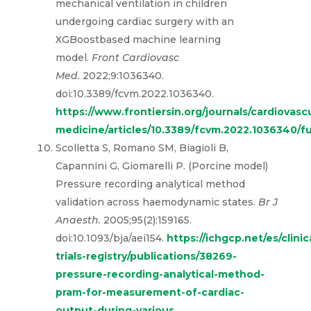
mechanical ventilation in children
undergoing cardiac surgery with an
XGBoostbased machine learning
model.
Front Cardiovasc
Med.
2022;9:1036340.
doi:10.3389/fcvm.2022.1036340.
https://www.frontiersin.org/journals/cardiovascu
medicine/articles/10.3389/fcvm.2022.1036340/fu
Scolletta S, Romano SM, Biagioli B,
Capannini G, Giomarelli P. (Porcine model)
Pressure recording analytical method
validation across haemodynamic states.
Br J
Anaesth.
2005;95(2):159165.
doi:10.1093/bja/aei154.
https://ichgcp.net/es/clinic
trials-registry/publications/38269-
pressure-recording-analytical-method-
pram-for-measurement-of-cardiac-
output-during-various