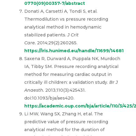
0770(09)00357-7/abstract
Donati A, Carsetti A, Tondi S, et al.
Thermodilution vs pressure recording
analytical method in hemodynamic
stabilized patients.
J Crit
Care.
2014;29(2):260265.
https://iris.hunimed.eu/handle/11699/14681
Saxena R, Durward A, Puppala NK, Murdoch
IA, Tibby SM. Pressure recording analytical
method for measuring cardiac output in
critically ill children: a validation study.
Br J
Anaesth.
2013;110(3):425431.
doi:10.1093/bja/aes420.
https://academic.oup.com/bja/article/110/3/425
Li MW, Wang SX, Zhang H, et al. The
predictive value of pressure recording
analytical method for the duration of