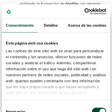
evitando la formación de
biofilm
, sin generar
resistencia como los antibióticos. Se usa
comúnmente como
solución de sellado
en
catéteres, sobre todo en pacientes de alto
Consentimiento
Detalles
Acerca de las cookies
riesgo, como los neonatos o
inmunodeprimidos. Estudios recientes,
como el de Savarese et al. [12], avalan su
Esta página web usa cookies
eficacia en la reducción de bacteriemias
Las cookies de este sitio web se usan para personalizar
asociadas a catéteres (BRC) sin eventos
el contenido y los anuncios, ofrecer funciones de redes
adversos sistémicos relevantes.
sociales y analizar el tráfico. Además, compartimos
Citrato de sodio (4%):
Aunque su aplicación
información sobre el uso que haga del sitio web con
en neonatología es limitada, su uso en
nuestros partners de redes sociales, publicidad y análisis
adultos y en contextos de hemodiálisis ha
web, quienes pueden combinarla con otra información
demostrado una doble acción
que les haya proporcionado o que hayan recopilado a
antitrombótica y antimicrobiana. Su empleo
partir del uso que haya hecho de sus servicios.
en neonatos se reserva a contextos como
terapia de reemplazo renal o ECMO, debido
Selección
al riesgo de hipocalcemia y toxicidad si se
Necesarias