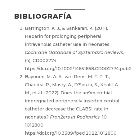
BIBLIOGRAFÍA
Barrington, K. J., & Sankaran, K. (2011).
Heparin for prolonging peripheral
intravenous catheter use in neonates.
Cochrane Database of Systema2c Reviews
,
(4), CD002774.
htps://doi.org/10.1002/14651858.CD002774.pub2
Bayoumi, M. A. A., van Rens, M. F. P. T.,
Chandra, P., Masry, A., D’Souza, S., Khalil, A.
M., et al. (2022). Does the an9microbial-
impregnated peripherally inserted central
catheter decrease the CLABSI rate in
neonates?
Fron2ers in Pediatrics
, 10,
1012800.
htps://doi.org/10.3389/fped.2022.1012800