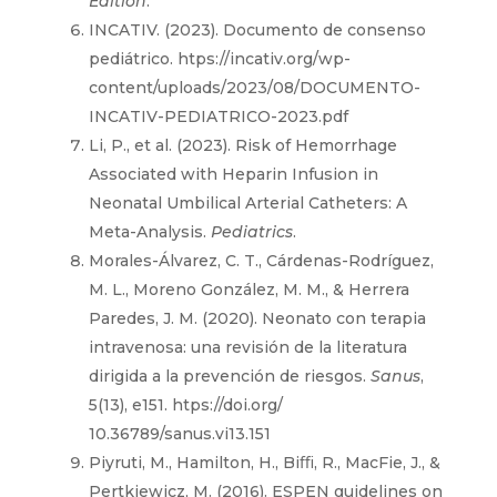
Edition
.
INCATIV. (2023). Documento de consenso
pediátrico. htps://incativ.org/wp-
content/uploads/2023/08/DOCUMENTO-
INCATIV-PEDIATRICO-2023.pdf
Li, P., et al. (2023). Risk of Hemorrhage
Associated with Heparin Infusion in
Neonatal Umbilical Arterial Catheters: A
Meta-Analysis.
Pediatrics
.
Morales-Álvarez, C. T., Cárdenas-Rodríguez,
M. L., Moreno González, M. M., & Herrera
Paredes, J. M. (2020). Neonato con terapia
intravenosa: una revisión de la literatura
dirigida a la prevención de riesgos.
Sanus
,
5(13), e151. htps://doi.org/
10.36789/sanus.vi13.151
Piyruti, M., Hamilton, H., Biﬃ, R., MacFie, J., &
Pertkiewicz, M. (2016). ESPEN guidelines on