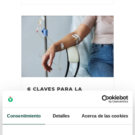
6 CLAVES PARA LA
INFUSIÓN DE INSULINA
INTRAVENOSA
por
Mouncef Belayane
|
12 Ene 2021
La hiperglucemia aumenta la
Consentimiento
Detalles
Acerca de las cookies
morbilidad y mortalidad en
pacientes ingresados en la UCI. [1]