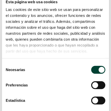
La infusión más utilizada y potente
Esta página web usa cookies
para evitarlo y, disminuir la glucosa
Las cookies de este sitio web se usan para personalizar
en sangre, es la insulina. [2] Desde
el contenido y los anuncios, ofrecer funciones de redes
su descubrimiento en 1921, el uso de
sociales y analizar el tráfico. Además, compartimos
la insulina intravenosa no ha...
información sobre el uso que haga del sitio web con
LEER MÁS
nuestros partners de redes sociales, publicidad y análisis
web, quienes pueden combinarla con otra información
que les haya proporcionado o que hayan recopilado a
partir del uso que haya hecho de sus servicios.
Selección
Necesarias
de
consentimiento
Preferencias
Estadística
HISTORIA DE LOS ACCESOS
VASCULARES, DESDE SUS