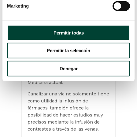
ORÍGENES HASTA HOY
Marketing
por
Manuel Pereira Álvarez
|
21 Abr 2020
A lo largo del año se cateterizan en
todo el mundo unos 15 millones de
catéteres venosos centrales y más
Permitir todas
de 500 millones de catéteres
venosos periféricos para accesos
vasculares
Permitir la selección
La terapia intravenosa se ha
convertido en una modalidad
Denegar
terapéutica indispensable en la
Medicina actual.
Canalizar una vía no solamente tiene
como utilidad la infusión de
fármacos; también ofrece la
posibilidad de hacer estudios muy
precisos mediante la infusión de
contrastes a través de las venas.