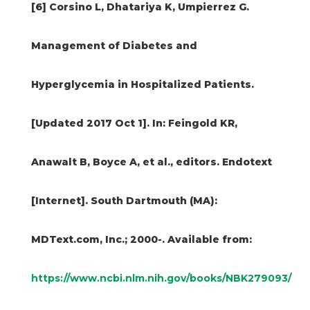
[6] Corsino L, Dhatariya K, Umpierrez G.
Management of Diabetes and
Hyperglycemia in Hospitalized Patients.
[Updated 2017 Oct 1]. In: Feingold KR,
Anawalt B, Boyce A, et al., editors. Endotext
[Internet]. South Dartmouth (MA):
MDText.com, Inc.; 2000-. Available from:
https://www.ncbi.nlm.nih.gov/books/NBK279093/