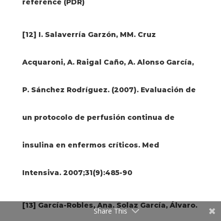
reference (PDR)
[12] I. Salaverría Garzón, MM. Cruz
Acquaroni, A. Raigal Caño, A. Alonso García,
P. Sánchez Rodríguez. (2007). Evaluación de
un protocolo de perfusión continua de
insulina en enfermos críticos. Med
Intensiva. 2007;31(9):485-90
[13] García-Robles, Ana. Solaz García, Álvaro.
Share This