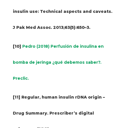
insulin use: Technical aspects and caveats.
J Pak Med Assoc. 2013;63(5):650–3.
[10]
Pedro (2018) Perfusión de insulina en
bomba de jeringa ¿qué debemos saber?.
Preclic.
[11] Regular, human insulin rDNA origin –
Drug Summary. Prescriber’s digital