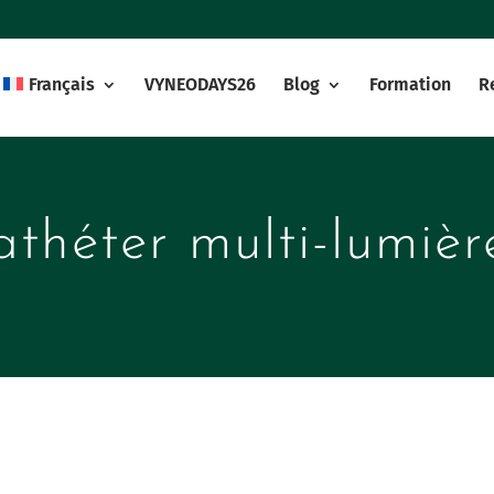
Français
VYNEODAYS26
Blog
Formation
R
athéter multi-lumièr