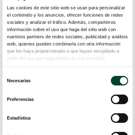
X
Las cookies de este sitio web se usan para personalizar
el contenido y los anuncios, ofrecer funciones de redes
sociales y analizar el tráfico. Además, compartimos
información sobre el uso que haga del sitio web con
nuestros partners de redes sociales, publicidad y análisis
web, quienes pueden combinarla con otra información
que les haya proporcionado o que hayan recopilado a
partir del uso que haya hecho de sus servicios.
Maite Parejo
Experta en acceso venoso
Selección
Referente del Equipo de
Necesarias
de
Terapia Intravenosa del
consentimiento
Hospital Sant Joan de Reus
Preferencias
Estadística