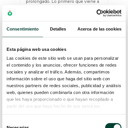
Nov 2024
Imagina recibir un diagnóstico de
infección que requiere tratamiento
prolongado. Lo primero que viene
Consentimiento
Detalles
Acerca de las cookies
a la mente es la hospitalización, la
dependencia de visitas diarias a un
centro médico, la desconexión del
Esta página web usa cookies
hogar. Sin embargo, ¿qué tal si
X
pudieras recibir ese...
Las cookies de este sitio web se usan para personalizar
el contenido y los anuncios, ofrecer funciones de redes
LEER MÁS
sociales y analizar el tráfico. Además, compartimos
información sobre el uso que haga del sitio web con
nuestros partners de redes sociales, publicidad y análisis
web, quienes pueden combinarla con otra información
que les haya proporcionado o que hayan recopilado a
partir del uso que haya hecho de sus servicios.
Selección
Necesarias