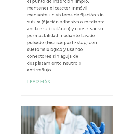
periférico común en hospitales
para tratamientos de más de 7 días,
con técnica de inserción que
incluye el clampaje adecuado.
Su mantenimiento implica
conservar el punto de inserción
limpio, mantener el catéter inmóvil
mediante un sistema de fijación
sin sutura (fijación adhesiva o
mediante anclaje subcutáneo) y
conservar su permeabilidad
mediante lavado pulsado (técnica
push-stop) con suero fisiológico y
usando conectores sin aguja de
desplazamiento neutro o
antirreflujo.
LEER MÁS