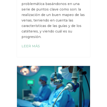
¿QUÉ SUCEDE CUANDO LA
GUÍA O EL CATÉTER NO
PROGRESA?
por
Belén de los Mozos
|
3 Oct 2024
En este artículo encontraremos
soluciones frente a esta
problemática basándonos en una
serie de puntos clave como son: la
realización de un buen mapeo de
las venas, teniendo en cuenta las
características de las guías y de los
catéteres, y viendo cuál es su
progresión.
LEER MÁS