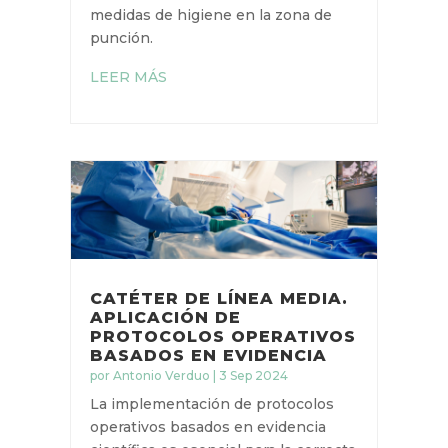
la FDA (Food and Drug
Administration) de EE. UU., la TI
está asociada con hasta 250
complicaciones diferentes. Estas
complicaciones suelen deberse a
la variabilidad en los criterios de
mantenimiento y sustitución de
catéteres y las medidas de higiene
en la zona de punción.
LEER MÁS
CATÉTER DE LÍNEA