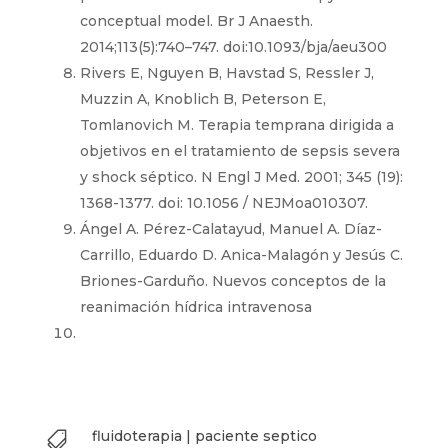
conceptual model. Br J Anaesth.
2014;113(5):740–747. doi:10.1093/bja/aeu300
Rivers E, Nguyen B, Havstad S, Ressler J,
Muzzin A, Knoblich B, Peterson E,
Tomlanovich M. Terapia temprana dirigida a
objetivos en el tratamiento de sepsis severa
y shock séptico. N Engl J Med. 2001; 345 (19):
1368-1377. doi: 10.1056 / NEJMoa010307.
Ángel A. Pérez-Calatayud, Manuel A. Díaz-
Carrillo, Eduardo D. Anica-Malagón y Jesús C.
Briones-Garduño. Nuevos conceptos de la
reanimación hídrica intravenosa
fluidoterapia
|
paciente septico
