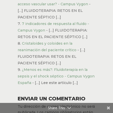
acceso vascular usar? - Campus Vygon
-
[…] FLUIDOTERAPIA: RETOS EN EL
PACIENTE SÉPTICO […]
7 indicadores de respuesta al fluido -
Campus Vygon
- […] FLUIDOTERAPIA:
RETOS EN EL PACIENTE SÉPTICO […]
Cristaloides y coloides en la
reanimación del paciente crítico
- […]
FLUIDOTERAPIA: RETOS EN EL
PACIENTE SÉPTICO […]
¿Menos es más?: Fluidoterapia en la
sepsis y el shock séptico - Campus Vygon
España
- […] Lee este artículo […]
ENVIAR UN COMENTARIO
Tu dirección de correo electrónico no será
Share This
publicada.
Los campos obligatorios están