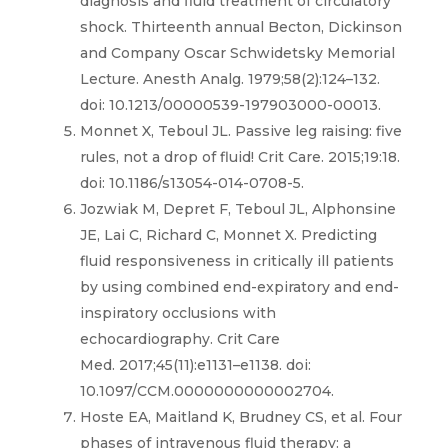
diagnosis and fluid treatment of circulatory
shock. Thirteenth annual Becton, Dickinson
and Company Oscar Schwidetsky Memorial
Lecture. Anesth Analg. 1979;58(2):124–132.
doi: 10.1213/00000539-197903000-00013.
Monnet X, Teboul JL. Passive leg raising: five
rules, not a drop of fluid! Crit Care. 2015;19:18.
doi: 10.1186/s13054-014-0708-5.
Jozwiak M, Depret F, Teboul JL, Alphonsine
JE, Lai C, Richard C, Monnet X. Predicting
fluid responsiveness in critically ill patients
by using combined end-expiratory and end-
inspiratory occlusions with
echocardiography. Crit Care
Med. 2017;45(11):e1131–e1138. doi:
10.1097/CCM.0000000000002704.
Hoste EA, Maitland K, Brudney CS, et al. Four
phases of intravenous fluid therapy: a