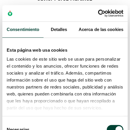
Delgado especialista Cuidados
Intensivos y Anestesia –
Emergencias – Madrid – Vygon
Consentimiento
Detalles
Acerca de las cookies
España
EXPERIENCIA
Esta página web usa cookies
Desde hace 10 años trabajo en
Vygon intentado mejorar las
Las cookies de este sitio web se usan para personalizar
prácticas y conocimientos de
el contenido y los anuncios, ofrecer funciones de redes
mis clientes para que esto
sociales y analizar el tráfico. Además, compartimos
repercuta en los pacientes. He
información sobre el uso que haga del sitio web con
desempeñado muchas y
nuestros partners de redes sociales, publicidad y análisis
variadas funciones con esfuerzo
web, quienes pueden combinarla con otra información
e ilusión.
que les haya proporcionado o que hayan recopilado a
partir del uso que haya hecho de sus servicios.
PUEDO AYUDARTE EN…
Mi trabajo es dar soluciones a
las necesidades de los clientes y
Selección
estar a su lado en todo
Necesarias