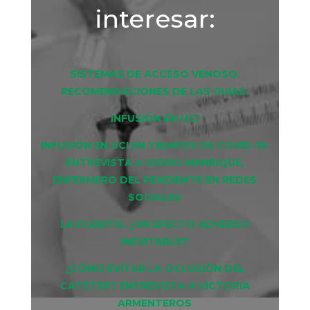
interesar:
SISTEMAS DE ACCESO VENOSO.
RECOMENDACIONES DE LAS GUÍAS.
INFUSIÓN EN UCI
INFUSIÓN EN UCI EN TIEMPOS DE COVID-19.
ENTREVISTA A ISIDRO MANRIQUE,
ENFERMERO DEL PENDIENTE EN REDES
SOCIALES
LA FLEBITIS. ¿UN EFECTO ADVERSO
INEVITABLE?
¿CÓMO EVITAR LA OCLUSIÓN DEL
CATÉTER? ENTREVISTA A VICTORIA
ARMENTEROS