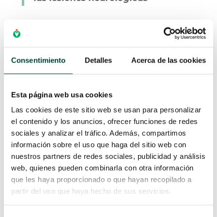
La mayoría de los servicios de obstetricia utilizan
para complementar la microtoma, porque hoy en
día ningún otro método es fiable al 100%. Hay
Consentimiento
Detalles
Acerca de las cookies
algunos casos en los cuales no se pueden hacer
las pruebas de microtomas fetales: las mujeres
portadoras de VIH o de hepatitis B, algunas
Esta página web usa cookies
modalidades en la presentación fetal o si el feto
Las cookies de este sitio web se usan para personalizar
padece una coagulopatía. En el resto de los casos
el contenido y los anuncios, ofrecer funciones de redes
ante un cardiotocograma no tranquilizador se
sociales y analizar el tráfico. Además, compartimos
debe apostar por la microtoma. Es un sistema
información sobre el uso que haga del sitio web con
ampliamente descrito y con una evidencia
nuestros partners de redes sociales, publicidad y análisis
suficiente.
web, quienes pueden combinarla con otra información
que les haya proporcionado o que hayan recopilado a
partir del uso que haya hecho de sus servicios.