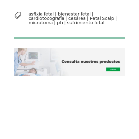
asfixia fetal
|
bienestar fetal
|

cardiotocografía
|
cesárea
|
Fetal Scalp
|
microtoma
|
ph
|
sufrimiento fetal