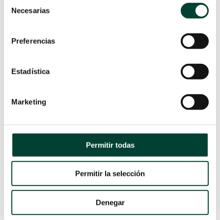
Selección
Necesarias
de
consentimiento
Preferencias
Estadística
Marketing
Permitir todas
P: ¿CON UN CONTROL EFECTIVO DEL
SUFRIMIENTO FETAL SE PUEDE REDUCIR
Permitir la selección
EL NÚMERO DE CESÁREAS? ¿POR QUÉ ES
Denegar
IMPORTANTE LOGRARLO?