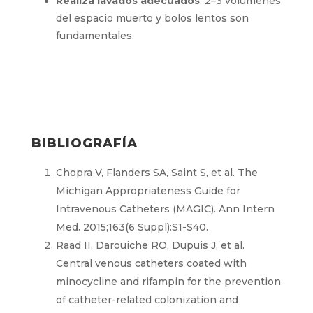
Realiza lavados adecuados
: 2–3 volúmenes
del espacio muerto y bolos lentos son
fundamentales.
BIBLIOGRAFÍA
Chopra V, Flanders SA, Saint S, et al. The
Michigan Appropriateness Guide for
Intravenous Catheters (MAGIC). Ann Intern
Med. 2015;163(6 Suppl):S1-S40.
Raad II, Darouiche RO, Dupuis J, et al.
Central venous catheters coated with
minocycline and rifampin for the prevention
of catheter-related colonization and