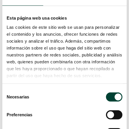
están basadas en el uso de jeringas con émbolo
de 10 mililitros. Sin embargo, en aquellas
Esta página web usa cookies
situaciones en las que se administran pequeñas
cantidades en bolo—incluso inferiores a 1 ml,
Las cookies de este sitio web se usan para personalizar
administradas con jeringas de 1 ml— se
el contenido y los anuncios, ofrecer funciones de redes
sociales y analizar el tráfico. Además, compartimos
recomienda aplicar el bolo de forma lenta, en
información sobre el uso que haga del sitio web con
aproximadamente un minuto, para reducir la
nuestros partners de redes sociales, publicidad y análisis
presión generada dentro del catéter y minimizar
web, quienes pueden combinarla con otra información
los riesgos de daños estructurales.
que les haya proporcionado o que hayan recopilado a
Tras la infusión de medicamentos o soluciones
partir del uso que haya hecho de sus servicios.
incompatibles,
se recomienda lavar el catéter
con un volumen de suero fisiológico
Selección
equivalente a 2 o 3 veces el espacio muerto
Necesarias
de
del sistema completo
, incluyendo el propio
consentimiento
catéter, las alargaderas y las válvulas, con el fin de
Preferencias
prevenir precipitados o interacciones peligrosas.