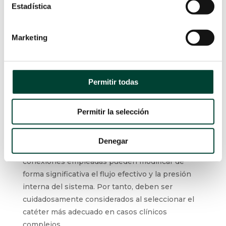
CONCLUSIONES
Estadística
La optimización del flujo de infusión en catéteres
PICC en neonatos es un aspecto crucial para
Marketing
garantizar tanto la eficacia terapéutica como la
seguridad del paciente. Conocer los límites
reales de estos dispositivos, más allá de los
Permitir todas
valores teóricos proporcionados por los
fabricantes, permite tomar decisiones clínicas
más ajustadas a la práctica asistencial. Factores
Permitir la selección
como el calibre y la longitud del catéter, su
composición, la anatomía del trayecto venoso, la
Denegar
altura de la bomba de infusión y el tipo de
conexiones empleadas pueden modificar de
forma significativa el flujo efectivo y la presión
interna del sistema. Por tanto, deben ser
cuidadosamente considerados al seleccionar el
catéter más adecuado en casos clínicos
complejos.