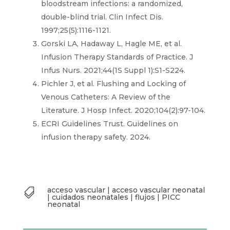
bloodstream infections: a randomized,
double-blind trial. Clin Infect Dis.
1997;25(5):1116-1121.
Gorski LA, Hadaway L, Hagle ME, et al.
Infusion Therapy Standards of Practice. J
Infus Nurs. 2021;44(1S Suppl 1):S1-S224.
Pichler J, et al. Flushing and Locking of
Venous Catheters: A Review of the
Literature. J Hosp Infect. 2020;104(2):97-104.
ECRI Guidelines Trust. Guidelines on
infusion therapy safety. 2024.
acceso vascular
|
acceso vascular neonatal

|
cuidados neonatales
|
flujos
|
PICC
neonatal