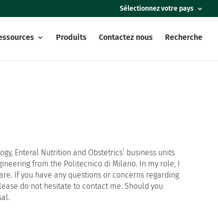
Sélectionnez votre pays
essources
Produits
Contactez nous
Recherche
ogy, Enteral Nutrition and Obstetrics’ business units
ineering from the Politecnico di Milano. In my role, I
care. If you have any questions or concerns regarding
please do not hesitate to contact me. Should you
al.