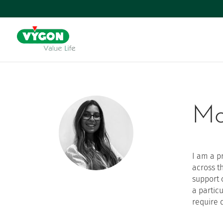
Mo
I am a p
across t
support 
a partic
require 