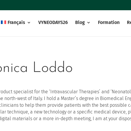
Français
VYNEODAYS26
Blog
Formation
R
nica Loddo
roduct specialist for the ‘Intravascular Therapies’ and ‘Neonatol
he north-west of Italy. I hold a Master’s degree in Biomedical Eng
clinicians to help them provide patients with the best possible 
ular technique, a new technology or a specific medical device, 
digital materials or a more in-depth meeting, I am at your dispos