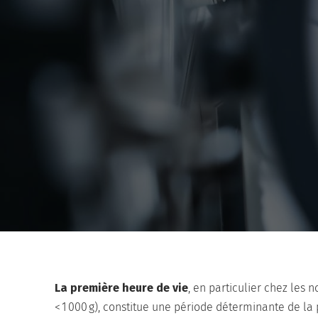
La première heure de vie
, en particulier chez les
< 1 000 g), constitue une période déterminante de la 