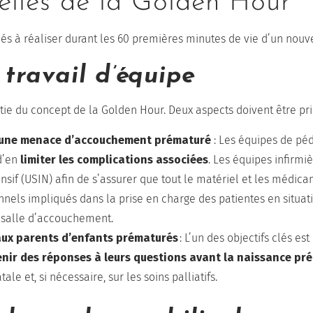
ielles de la Golden Hour
clés à réaliser durant les 60 premières minutes de vie d’un nou
 travail d’équipe
tie du concept de la Golden Hour. Deux aspects doivent être pri
d’une menace d’accouchement prématuré
: Les équipes de péd
 d’en
limiter les complications associées
. Les équipes infirmi
ensif (USIN) afin de s’assurer que tout le matériel et les médic
nnels impliqués dans la prise en charge des patientes en situa
 salle d’accouchement.
ux parents d’enfants prématurés
: L’un des objectifs clés e
nir des réponses à leurs questions avant la naissance pr
le et, si nécessaire, sur les soins palliatifs.