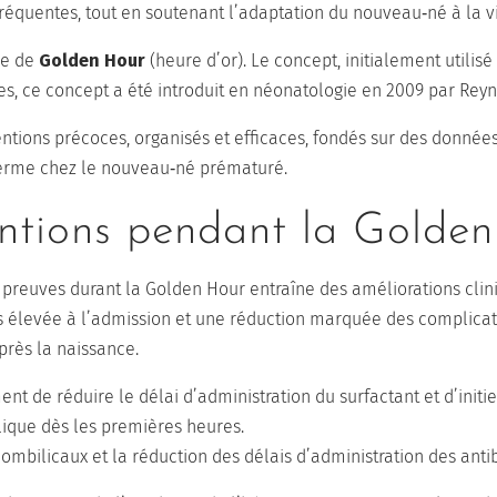
réquentes, tout en soutenant l’adaptation du nouveau‑né à la vi
me de
Golden Hour
(heure d’or). Le concept, initialement utili
s, ce concept a été introduit en néonatologie en 2009 par Reyno
tions précoces, organisés et efficaces, fondés sur des données
 terme chez le nouveau‑né prématuré.
entions pendant la Golde
 preuves durant la Golden Hour entraîne des améliorations clini
levée à l’admission et une réduction marquée des complication
près la naissance.
nt de réduire le délai d’administration du surfactant et d’initi
olique dès les premières heures.
ombilicaux et la réduction des délais d’administration des antib