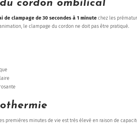
du cordon ombilical
ai de clampage de 30 secondes à 1 minute
chez les prématur
animation, le clampage du cordon ne doit pas être pratiqué.
ique
laire
crosante
pothermie
es premières minutes de vie est très élevé en raison de capacit