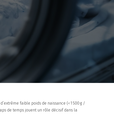
d’extrême faible poids de naissance (< 1 500 g /
laps de temps jouent un rôle décisif dans la