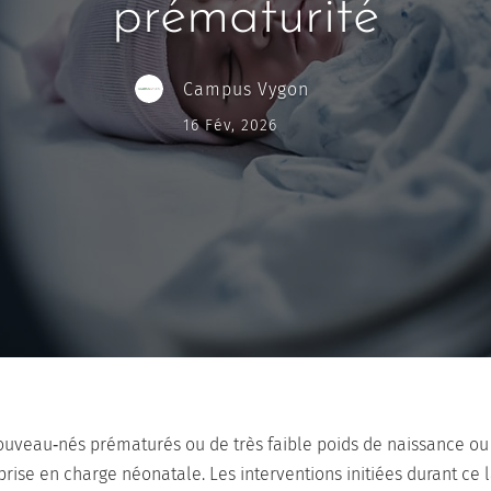
prématurité
Campus Vygon
16 Fév, 2026
 nouveau‑nés prématurés ou de très faible poids de naissance ou 
prise en charge néonatale. Les interventions initiées durant ce 