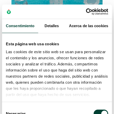
Consentimiento
Detalles
Acerca de las cookies
Esta página web usa cookies
Las cookies de este sitio web se usan para personalizar
el contenido y los anuncios, ofrecer funciones de redes
sociales y analizar el tráfico. Además, compartimos
información sobre el uso que haga del sitio web con
EL PROCEDIMIENTO PASO
nuestros partners de redes sociales, publicidad y análisis
web, quienes pueden combinarla con otra información
A PASO
que les haya proporcionado o que hayan recopilado a
partir del uso que haya hecho de sus servicios.
La
posición del anestesiólogo
es
por
detrás del paciente
en el lado a bloquear,
Selección
con el ecógrafo en el lado contralateral. Se
Necesarias