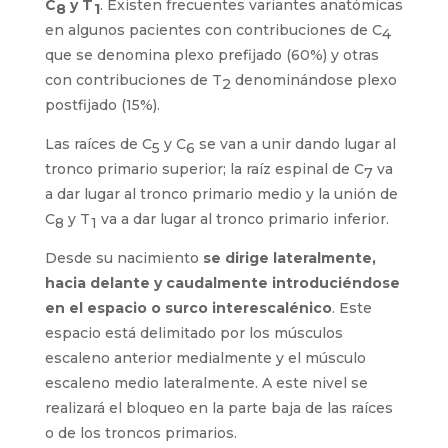
C
y T
. Existen frecuentes variantes anatómicas
8
1
en algunos pacientes con contribuciones de C
4
que se denomina plexo prefijado (60%) y otras
con contribuciones de T
denominándose plexo
2
postfijado (15%).
Las raíces de C
y C
se van a unir dando lugar al
5
6
tronco primario superior; la raíz espinal de C
va
7
a dar lugar al tronco primario medio y la unión de
C
y T
va a dar lugar al tronco primario inferior.
8
1
Desde su nacimiento
se dirige lateralmente,
hacia delante y caudalmente introduciéndose
en el espacio o surco interescalénico
. Este
espacio está delimitado por los músculos
escaleno anterior medialmente y el músculo
escaleno medio lateralmente. A este nivel se
realizará el bloqueo en la parte baja de las raíces
o de los troncos primarios.