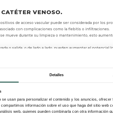
 CATÉTER VENOSO.
ositivos de acceso vascular puede ser considerada por los pro
asociado con complicaciones como la flebitis o infiltraciones.
o o se mueve durante su limpieza o mantenimiento, esto aument
da o salida, o de lado a lado, pueden aumentar el potencial l
 mundial establecen que los apósitos del catéter deben estar 
l. (Dressings and securement devices for central venous cathet
Detalles
, sueltos o mal sujetos.
evitar con una fijación adecuada del catéter: es fundamental 
s
positivos de fijación que eviten su desplazamiento y a su vez 
b se usan para personalizar el contenido y los anuncios, ofrecer
s, compartimos información sobre el uso que haga del sitio web 
 análisis web, quienes pueden combinarla con otra información q