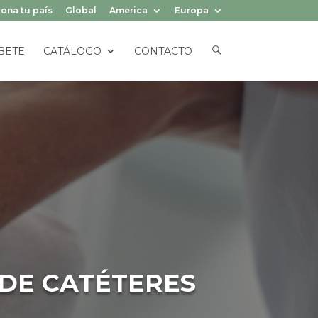
ona tu país
Global
America
Europa
E
BETE
CATÁLOGO
CONTACTO
L
E
M
E
N
T
O
D
E
L
M
E
N
Ú
 DE CATÉTERES