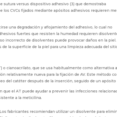
ina-Mazón et al. realizaron un estudio, Estudio comparativo so
te sutura versus dispositivo adhesivo (3) que demostraba
e los CVCs fijados mediante apósitos adhesivos requieren
ragias.
rse una degradación y aflojamiento del adhesivo, lo cual no
adhesivos fuertes que resisten la humedad requieren disolvent
 uso incorrecto de disolventes puede provocar daños en la piel.
e la superficie de la piel para una limpieza adecuada del sitio
) o cianoacrilato, que se usa habitualmente como alternativa a 
pción relativamente nueva para la fijación de AV. Este método co
cleo del catéter después de la inserción, seguido de un apósit
 que el AT puede ayudar a prevenir las infecciones relacionad
tente a la meticilina.