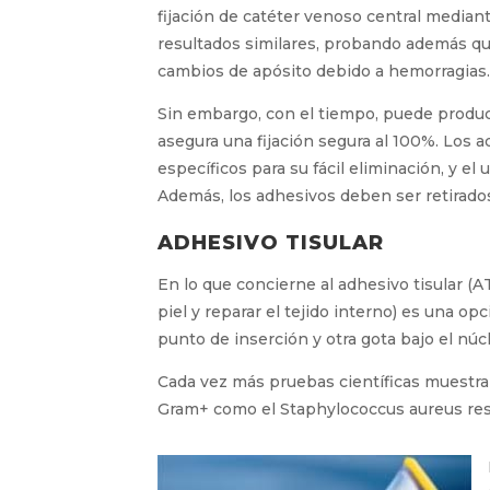
Ya en 2016 Hospital de Bellvitge, C.S. Mol
fijación de catéter venoso central median
resultados similares, probando además qu
menos cambios de apósito debido a hemor
Sin embargo, con el tiempo, puede produci
asegura una fijación segura al 100%. Los 
específicos para su fácil eliminación, y el
Además, los adhesivos deben ser retirados d
ADHESIVO TISULAR
En lo que concierne al adhesivo tisular (AT
piel y reparar el tejido interno) es una o
punto de inserción y otra gota bajo el nú
(5)
Cada vez más pruebas científicas muestran
Gram+ como el Staphylococcus aureus resis