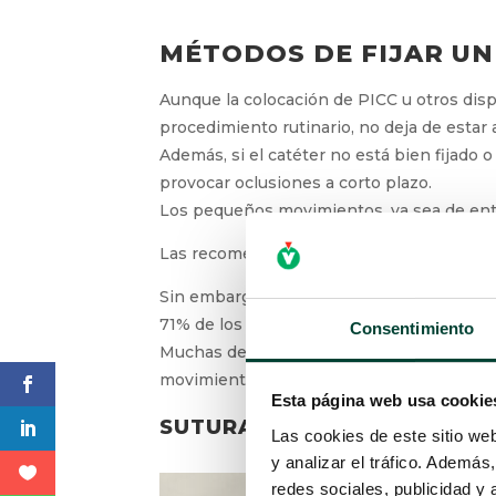
MÉTODOS DE FIJAR UN
Aunque la colocación de PICC u otros disp
procedimiento rutinario, no deja de estar 
Además, si el catéter no está bien fijad
provocar oclusiones a corto plazo.
X
Los pequeños movimientos, ya sea de entra
Las recomendaciones de la práctica clínica
sujetos.
Sin embargo, un estudio de Ullman AJ et a
Consentimiento
71% de los apósitos están sucios, húmedos
Muchas de estas complicaciones se pueden 
Esta página web usa cookie
movimiento. Para ello podemos colocar dis
Las cookies de este sitio we
SUTURAS
y analizar el tráfico. Ademá
redes sociales, publicidad y