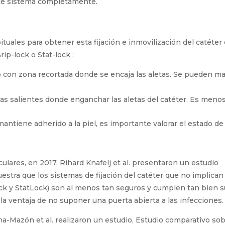
plazamientos y de bacteriemias asociadas al catéter cuando la
nar este sistema completamente.
les para obtener esta fijación e inmovilización del catéter es
ip-lock o Stat-lock :
ro con zona recortada donde se encaja las aletas. Se pueden 
tas salientes donde enganchar las aletas del catéter. Es menos 
mantiene adherido a la piel, es importante valorar el estado de
lares, en 2017, Rihard Knafelj et al. presentaron un estudio
uestra que los sistemas de fijación del catéter que no implican
Lock y StatLock) son al menos tan seguros y cumplen tan bien s
la ventaja de no suponer una puerta abierta a las infecciones.