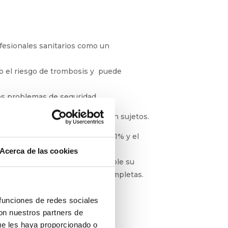
fesionales sanitarios como un
o el riesgo de trombosis y puede
os problemas de seguridad.
limpios, secos e intactos, y bien
ers )(1) muestra que entre el 21% y el
Acerca de las cookies
evitar en la medida de lo posible su
las extracciones parciales o completas.
 funciones de redes sociales
con nuestros partners de
ue les haya proporcionado o