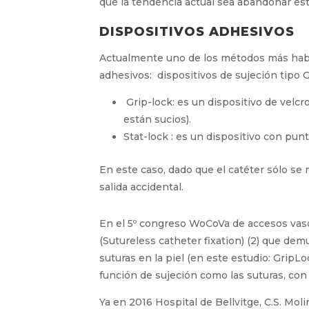
La mayor incidencia de infecciones, de des
hace que la tendencia actual sea abando
DISPOSITIVOS ADHESIVOS
Actualmente uno de los métodos más habitua
adhesivos: dispositivos de sujeción tipo Gr
Grip-lock: es un dispositivo de velc
están sucios).
Stat-lock : es un dispositivo con pun
En este caso, dado que el catéter sólo se 
cualquier salida accidental.
En el 5º congreso WoCoVa de accesos vascu
(Sutureless catheter fixation) (2) que dem
suturas en la piel (en este estudio: Grip
función de sujeción como las suturas, con 