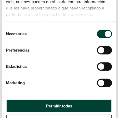
complicaciones que deben ser manejadas con
web, quienes pueden combinarla con otra información
cuidado. A continuación, se describen las
que les haya proporcionado o que hayan recopilado a
principales complicaciones y sus soluciones:
partir del uso que haya hecho de sus servicios.
Una de las más comunes es la
obstrucción del
Selección
catéter
. Esta situación puede ocurrir cuando la
Necesarias
de
línea media no permite la extracción de sangre,
consentimiento
aunque sí permita la infusión de suero y
Preferencias
medicación. Generalmente, esto se debe a que
el catéter está en contacto con la pared del
vaso. Para resolver este problema, se puede
Estadística
intentar la movilización del brazo o el cuello
del paciente, lo que puede a
yudar a
Marketing
reposicionar el catéter y restablecer la
permeabilidad.
Otra complicación que puede surgir es la
Permitir todas
formación de trombos.
Un pequeño trombo
en la punta del catéter puede funcionar como