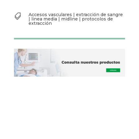
sangre mediante midline de manera segura y
eficiente. Siguiendo estas recomendaciones,
podrás mejorar la calidad del cuidado de tus
pacientes y reducir riesgos asociados a este
procedimiento.
Accesos vasculares
|
extracción de

sangre
|
linea media
|
midline
|
protocolos de extracción