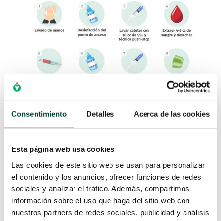
Consentimiento
Detalles
Acerca de las cookies
Esta página web usa cookies
X
PRINCIPALES INCONVENIENTES
Las cookies de este sitio web se usan para personalizar
Y COMPLICACIONES
el contenido y los anuncios, ofrecer funciones de redes
sociales y analizar el tráfico. Además, compartimos
La extracción de sangre mediante un catéter
información sobre el uso que haga del sitio web con
midline puede enfrentar diversas
nuestros partners de redes sociales, publicidad y análisis