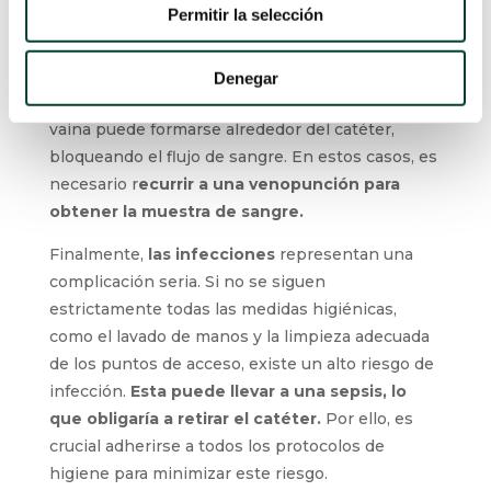
una válvula, permitiendo la inyección de suero,
Permitir la selección
pero impidiendo la extracción de sangre.
Este
problema suele resolverse con un nuevo
Denegar
lavado del catéter
, que puede disolver o
desplazar el trombo.
La presencia de una
vaina de fibrina
también
puede dificultar la extracción de sangre. Esta
vaina puede formarse alrededor del catéter,
bloqueando el flujo de sangre. En estos casos,
es necesario r
ecurrir a una venopunción para
obtener la muestra de sangre.
Finalmente,
las infecciones
representan una
complicación seria. Si no se siguen
estrictamente todas las medidas higiénicas,
como el lavado de manos y la limpieza
adecuada de los puntos de acceso, existe un
alto riesgo de infección.
Esta puede llevar a