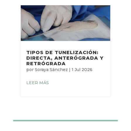
TOTAL DEL DAV?
por
Pau López Guardiola
|
20 Jul
2026
LEER MÁS
TIPOS DE TUNELIZACIÓN:
DIRECTA, ANTERÓGRADA
Y RETRÓGRADA
por
Soraya Sánchez
|
1 Jul 2026
LEER MÁS