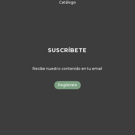
Aviso Legal
Política de privacidad
Cookies
© 2024 Vygon España
Catálogo
SUSCRÍBETE
Recibe nuestro contenido en tu email
Regístrate