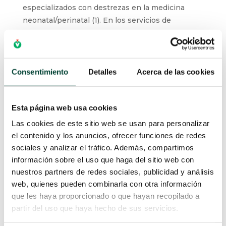
especializados con destrezas en la medicina
neonatal/perinatal (1). En los servicios de
neonatología de los hospitales de referencia se
ha iniciado una subespecialización por la
complejidad de los pacientes asistidos que
exigen un mayor grado de conocimiento (2)
Consentimiento
Detalles
Acerca de las cookies
También, es importante saber que el futuro de la
neonatología pasa por la humanización de la
Esta página web usa cookies
asistencia. Son muchos los hospitales que ya han
Las cookies de este sitio web se usan para personalizar
tomado la iniciativa de mejorar los diseños
el contenido y los anuncios, ofrecer funciones de redes
arquitectónicos de las unidades neonatales con
sociales y analizar el tráfico. Además, compartimos
el objetivo de facilitar la convivencia de los
información sobre el uso que haga del sitio web con
pacientes, familiares y profesionales sanitarios.
nuestros partners de redes sociales, publicidad y análisis
web, quienes pueden combinarla con otra información
Pero, sin duda, la investigación en neonatología
que les haya proporcionado o que hayan recopilado a
es el gran reto de la especialidad. En los últimos
partir del uso que haya hecho de sus servicios.
años la integración de la obstetricia ha producido
un gran desarrollo en la medicina perinatal, lo