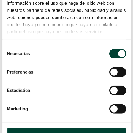
información sobre el uso que haga del sitio web con
nuestros partners de redes sociales, publicidad y análisis
web, quienes pueden combinarla con otra información
que les haya proporcionado o que hayan recopilado a
PICC MULTILUMEN CON
partir del uso que haya hecho de sus servicios.
ORIFICIOS DISTALES O
CON ORIFICIOS
DISTANTES: ¿CUÁL USAR?
Selección
por
Campus Vygon
|
28 Jun 2022
Necesarias
de
En el acceso vascular central es
consentimiento
muy común tener que usar
Preferencias
dispositivos multilumen. Sin
embargo, en función de las marcas
utilizadas, los catéteres PICCs
Estadística
pueden tener características
distintas. Una de ellas es la
Marketing
localización del orificio de cada luz:
puede terminar a nivel distal o
cada orificio puede terminar en un
punto distinto, teniendo siempre