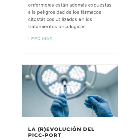
por
Campus Vygon
|
2 Oct 2020
Hoy en día los servicios
de Hospital de Día Oncológico
(HDO) atienden a muchos
pacientes que vienen al hospital
para recibir su ciclo
de quimioterapia.
En un entorno cuya carga
asistencial puede ser importante,
las enfermeras están además
expuestas a la peligrosidad de los
fármacos citostáticos utilizados en
los tratamientos oncológicos.
LEER MÁS