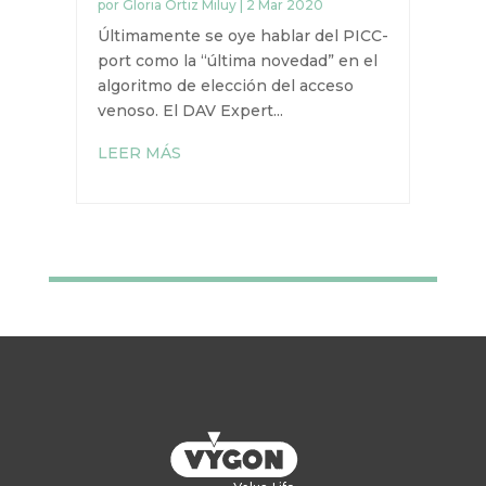
LA (R)EVOLUCIÓN DEL
PICC-PORT
por
Gloria Ortiz Miluy
|
2 Mar 2020
Últimamente se oye hablar del
PICC-port como la “última
novedad” en el algoritmo de
elección del acceso venoso. El DAV
Expert...
LEER MÁS