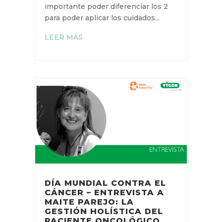
RESERVORIOS
por
Gloria Ortiz Miluy
|
6 Abr 2021
La infiltración y la extravasación
son complicaciones que
frecuentemente se confunden y
cuyos nombres vienen usados
indiferentemente. Sin embargo,
estos términos no se refieren al
mismo evento. Es importante
poder diferenciar los 2 para poder
aplicar los cuidados...
LEER MÁS