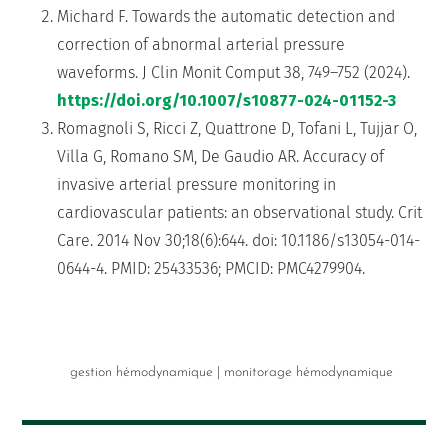
Michard F. Towards the automatic detection and
correction of abnormal arterial pressure
waveforms. J Clin Monit Comput 38, 749–752 (2024).
https://doi.org/10.1007/s10877-024-01152-3
Romagnoli S, Ricci Z, Quattrone D, Tofani L, Tujjar O,
Villa G, Romano SM, De Gaudio AR. Accuracy of
invasive arterial pressure monitoring in
cardiovascular patients: an observational study. Crit
Care. 2014 Nov 30;18(6):644. doi: 10.1186/s13054-014-
0644-4. PMID: 25433536; PMCID: PMC4279904.
gestion hémodynamique
|
monitorage hémodynamique