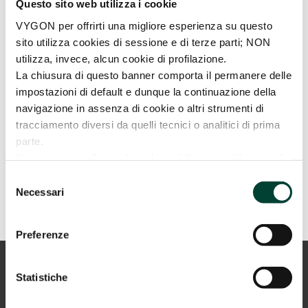
Questo sito web utilizza i cookie
VYGON per offrirti una migliore esperienza su questo
sito utilizza cookies di sessione e di terze parti; NON
utilizza, invece, alcun cookie di profilazione.
La chiusura di questo banner comporta il permanere delle
impostazioni di default e dunque la continuazione della
navigazione in assenza di cookie o altri strumenti di
tracciamento diversi da quelli tecnici o analitici di prima
parte.
Il sito consente l'invio di cookies di "terze parti", ossia di
SCARICA L'INFOGRAFICA
cookies installati da un sito diverso tramite il sito che si
Selezione
sta visitando. La prosecuzione della navigazione,
Necessari
del
mediante consenso (pressione sul pulsante “ACCETTA
consenso
TUTTI”), comporta l'accettazione all'uso dei cookies.
Preferenze
Per maggiori informazioni o se vuoi negare il consenso a
tutti o soltanto ad alcuni dei cookies sono a tua
disposizione l'informativa completa, che ti illustrerà
Statistiche
anche i tuoi diritti in relazione al trattamento dei tuoi dati
personali, ed il pulsante di selezione (“SELEZIONA