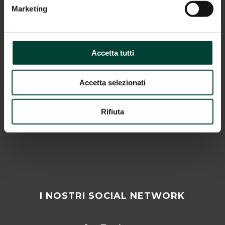
Marketing
COOKIES”).
Informazione legale
Accetta tutti
Privacy Policy
Cookies
Accetta selezionati
2025 © Vygon Italia srl – Gruppo Vygon
Rifiuta
Catalogo
I NOSTRI SOCIAL NETWORK