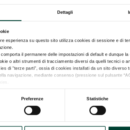
Dettagli
ookie
re esperienza su questo sito utilizza cookies di sessione e di ter
azione.
comporta il permanere delle impostazioni di default e dunque la 
ie o altri strumenti di tracciamento diversi da quelli tecnici o ana
ies di "terze parti", ossia di cookies installati da un sito diverso t
della navigazione, mediante consenso (pressione sul pulsante 
kies.
e vuoi negare il consenso a tutti o soltanto ad alcuni dei cookie
llustrerà anche i tuoi diritti in relazione al trattamento dei tuoi da
Preferenze
Statistiche
OKIES”).