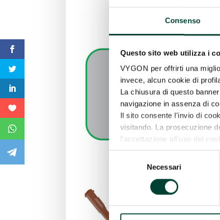
Consenso
Questo sito web utilizza i c
VYGON per offrirti una miglio
invece, alcun cookie di profil
La chiusura di questo banner 
navigazione in assenza di cook
Il sito consente l'invio di cook
visitando. La prosecuzione 
l'accettazione all'uso dei coo
Per maggiori informazioni o s
Selezione
l'informativa completa, che ti i
Necessari
del
selezione (“SELEZIONA CO
consenso