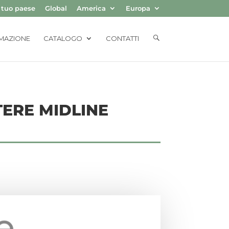
l tuo paese
Global
America
Europa
E
MAZIONE
CATALOGO
CONTATTI
L
E
M
E
N
T
O
D
E
TERE MIDLINE
L
M
E
N
Ú