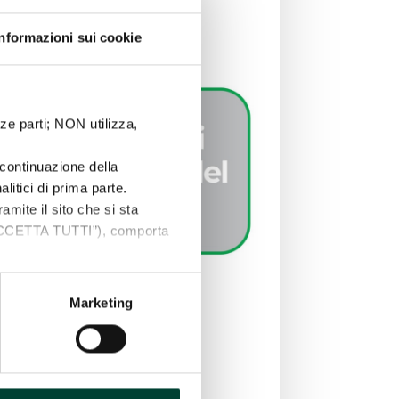
Informazioni sui cookie
ze parti; NON utilizza,
continuazione della
litici di prima parte.
ramite il sito che si sta
“ACCETTA TUTTI”), comporta
s sono a tua disposizione
ti personali, ed il pulsante di
Marketing