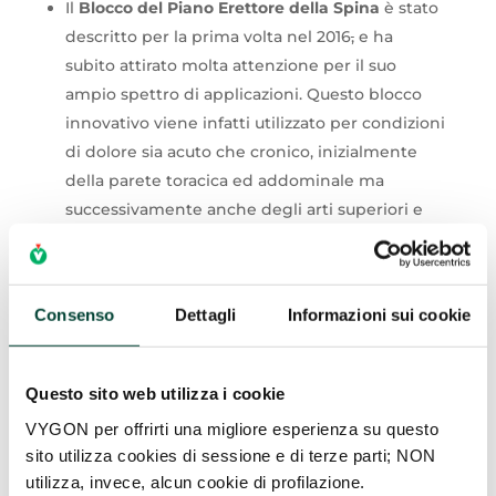
Il
Blocco del Piano Erettore della Spina
è stato
descritto per la prima volta nel 2016
,
e ha
subito attirato molta attenzione per il suo
ampio spettro di applicazioni. Questo blocco
innovativo viene infatti utilizzato per condizioni
di dolore sia acuto che cronico, inizialmente
della parete toracica ed addominale ma
successivamente anche degli arti superiori e
inferiori. Recentemente è stato utilizzato in
contesti in cui l’anestesia regionale aveva
tradizionalmente un ruolo limitato, come la
Consenso
Dettagli
Informazioni sui cookie
cardiochirurgia e la chirurgia della colonna
vertebrale.
Molto importante è capire come
funzioni effettivamente questo blocco, in
Questo sito web utilizza i cookie
modo da ottimizzare le prestazioni e la
VYGON per offrirti una migliore esperienza su questo
somministrazione di un’analgesia sicura ed
sito utilizza cookies di sessione e di terze parti; NON
efficace.
utilizza, invece, alcun cookie di profilazione.