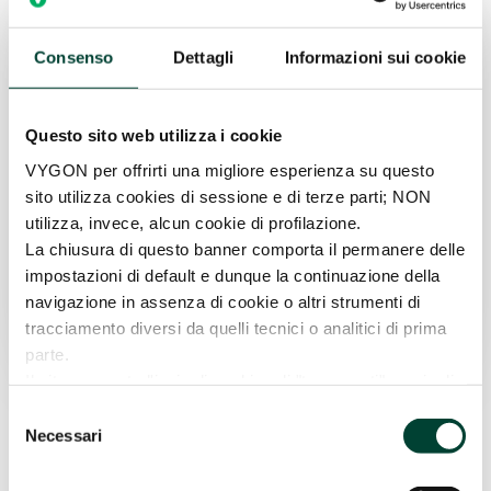
Consenso
Dettagli
Informazioni sui cookie
Questo sito web utilizza i cookie
VYGON per offrirti una migliore esperienza su questo
sito utilizza cookies di sessione e di terze parti; NON
utilizza, invece, alcun cookie di profilazione.
La chiusura di questo banner comporta il permanere delle
impostazioni di default e dunque la continuazione della
navigazione in assenza di cookie o altri strumenti di
tracciamento diversi da quelli tecnici o analitici di prima
parte.
Il sito consente l'invio di cookies di "terze parti", ossia di
cookies installati da un sito diverso tramite il sito che si
Selezione
sta visitando. La prosecuzione della navigazione,
Necessari
del
mediante consenso (pressione sul pulsante “ACCETTA
consenso
TUTTI”), comporta l'accettazione all'uso dei cookies.