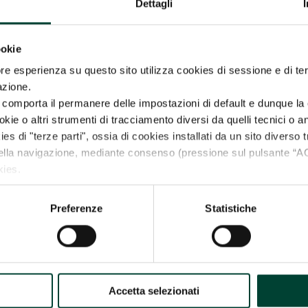
Dettagli
ookie
re esperienza su questo sito utilizza cookies di sessione e di ter
azione.
comporta il permanere delle impostazioni di default e dunque la 
ie o altri strumenti di tracciamento diversi da quelli tecnici o ana
ies di "terze parti", ossia di cookies installati da un sito diverso t
della navigazione, mediante consenso (pressione sul pulsante 
kies.
e vuoi negare il consenso a tutti o soltanto ad alcuni dei cookie
llustrerà anche i tuoi diritti in relazione al trattamento dei tuoi da
Preferenze
Statistiche
OKIES”).
Accetta selezionati