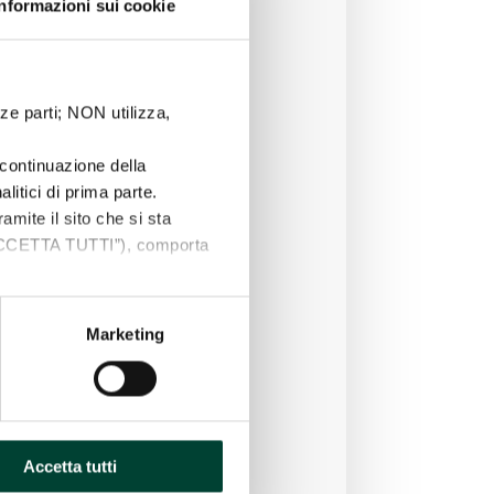
Informazioni sui cookie
ze parti; NON utilizza,
continuazione della
litici di prima parte.
ramite il sito che si sta
“ACCETTA TUTTI”), comporta
s sono a tua disposizione
ti personali, ed il pulsante di
Marketing
Accetta tutti