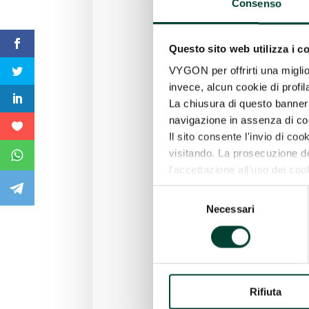
Consenso
Questo sito web utilizza i c
VYGON per offrirti una miglio
invece, alcun cookie di profil
La chiusura di questo banner 
navigazione in assenza di cook
Il sito consente l'invio di cook
visitando. La prosecuzione 
l'accettazione all'uso dei coo
Per maggiori informazioni o s
Selezione
l'informativa completa, che ti i
Necessari
del
selezione (“SELEZIONA CO
consenso
Rifiuta