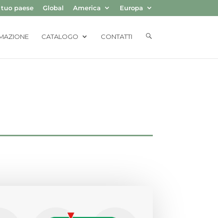
l tuo paese
Global
America
Europa
E
MAZIONE
CATALOGO
CONTATTI
L
E
M
E
N
T
O
D
E
L
M
E
N
Ú