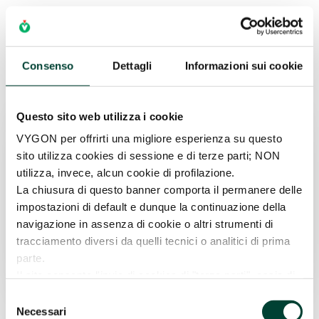
Consenso
Dettagli
Informazioni sui cookie
Questo sito web utilizza i cookie
VYGON per offrirti una migliore esperienza su questo
sito utilizza cookies di sessione e di terze parti; NON
utilizza, invece, alcun cookie di profilazione.
La chiusura di questo banner comporta il permanere delle
impostazioni di default e dunque la continuazione della
navigazione in assenza di cookie o altri strumenti di
tracciamento diversi da quelli tecnici o analitici di prima
parte.
Il sito consente l'invio di cookies di "terze parti", ossia di
cookies installati da un sito diverso tramite il sito che si
Selezione
sta visitando. La prosecuzione della navigazione,
Necessari
del