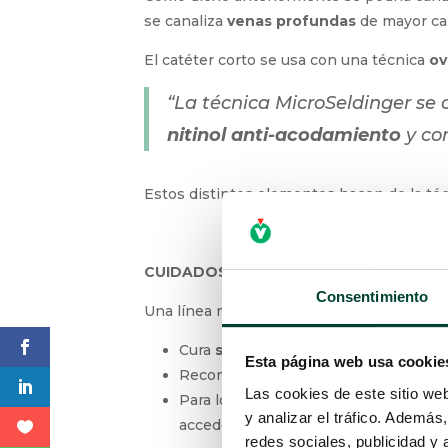
DIFERENCIAS FRENTE A UN CATÉTER C
Como dicho anteriormente se podría cana
que se canaliza
venas profundas
de mayor
El catéter corto se usa con una técnica
ov
porque:
“La técnica MicroSeldinger s
de
nitinol anti-acodamiento
y
Estos distintos elementos hacen de la té
Consentimiento
CUIDADOS DEL MIDLINE
Esta página web usa cookie
Una línea media requiere unos cuidados es
Las cookies de este sitio we
y analizar el tráfico. Ademá
Cura
semanal
estéril
con cambio de fi
redes sociales, publicidad y