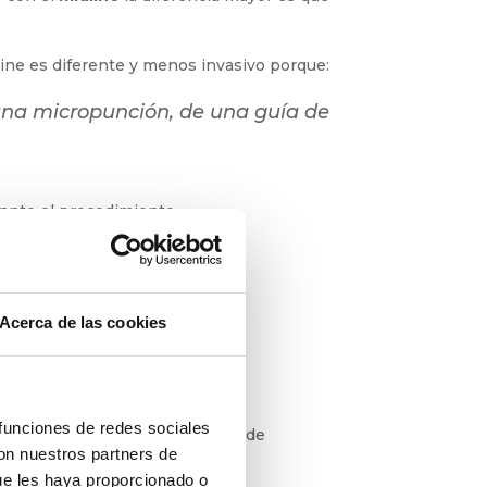
 con el
midline
la diferencia mayor es
line es diferente y menos invasivo
na micropunción, de una guía
”
ante el procedimiento.
Acerca de las cookies
 funciones de redes sociales
con nuestros partners de
ue les haya proporcionado o