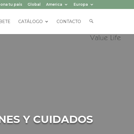
ona tu país
Global
America
Europa
E
BETE
CATÁLOGO
CONTACTO
L
E
M
E
N
T
O
D
E
L
M
E
N
Ú
CACIONES Y