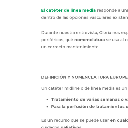
La
duración del tratamiento
El estado del
capital venoso
del paci
El catéter de línea media
responde a unas
dentro de las opciones vasculares existen
Durante nuestra entrevista, Gloria nos exp
periféricos, qué
nomenclatura
se usa al 
permitir un correcto mantenimiento.
DEFINICIÓN Y NOMENCLATURA EUROPE
Un catéter midline o de línea media es un 
Tratamiento de varias semanas o v
Para la perfusión de tratamientos 