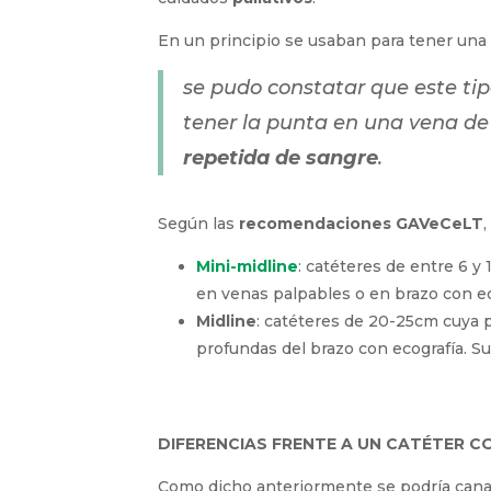
Es un recurso que se puede usar
en cualq
cuidados
paliativos
.
En un principio se usaban para tener una
se pudo constatar que este ti
al tener la punta en una vena 
extracción repetida de sangr
Según las
recomendaciones GAVeCeLT
,
Mini-midline
: catéteres de entre 6 y
en venas palpables o en brazo con ec
Midline
: catéteres de 20-25cm cuya 
profundas del brazo con ecografía. Su