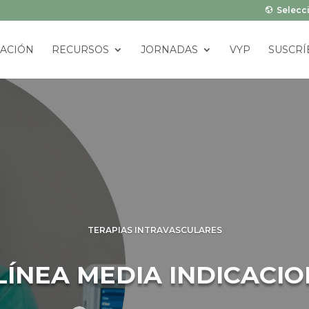
Selecci
ACIÓN
RECURSOS
JORNADAS
VYP
SUSCRÍ
TERAPIAS INTRAVASCULARES
R DE LÍNEA MEDIA INDI
CUIDADOS