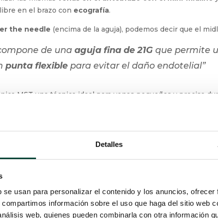
ORTO PERIFÉRICO
lizar las mismas
venas en el antebrazo con el mini-midline
y
 calibre en el brazo con
ecografía
.
er the needle
(encima de la aguja), podemos decir que el mid
e compone de una
aguja fina de 21G
que permite u
 con
punta flexible
para evitar el daño endotelial
cnica MST una técnica ideal para venas pequeñas y precisa dur
Detalles
s
pecíficos que son los siguientes:
b se usan para personalizar el contenido y los anuncios, ofrecer
s, compartimos información sobre el uso que haga del sitio web 
jación sin sutura
 análisis web, quienes pueden combinarla con otra información q