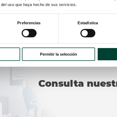
a al 2%
para las curas y fricción de la piel durante 15s y
dejarla
r del uso que haya hecho de sus servicios.
 tiene que hacer con
suero salino
con jeringa de
10ml
y
técnic
na
presión positiva
al retirar la jeringa.
Preferencias
Estadística
dline
Permitir la selección