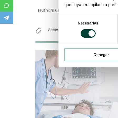
Recomendable el uso de
clorhexidin
que hayan recopilado a parti
Para los cuidados intraluminales, se
acceder al catéter, y manteniendo u
Selección
Necesarias
de
consentimiento
[authors users=»gortiz,mpineau»]
Accesos vasculares
|
linea media
|
mi

Denegar