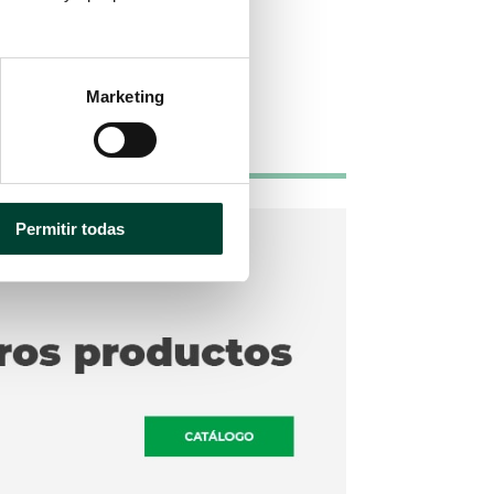
 secar
a push-pause
antes y después de
Marketing
Permitir todas