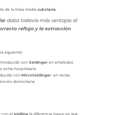
n el caso de pacientes a
domicilio
y de
lo de la línea media
subclavia
,
lar
daba todavía más ventajas
correcto reflujo y la
ra siguiente:
 introducido con
Seldinger
en antebrazo
o extra-hospitalario
oducido con
MicroSeldinger
en venas
nción domiciliaria.