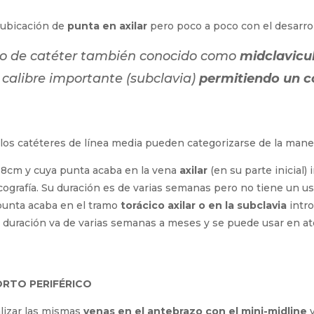
uier tipo de servicios
pero que es especialmente adecuado e
 ubicación de
punta en axilar
pero poco a poco con el desarrol
po de catéter también conocido como
midclavicu
de calibre importante (subclavia)
permitiendo un 
e
.
 los catéteres de línea media pueden categorizarse de la mane
 18cm y cuya punta acaba en la vena
axilar
(en su parte inicial)
ografía. Su duración es de varias semanas pero no tiene un us
punta acaba en el tramo
torácico axilar o en la subclavia
intr
 duración va de varias semanas a meses y se puede usar en ate