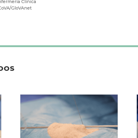
a UIB
itario Accesos Vasculares Ecoguiados por la Universidad Aut
ournal of Vascular Access
nfermería Clínica
oCoVA/GloVAnet
DOS