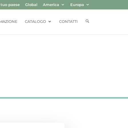
l tuo paese
Global
America
Europa
E
MAZIONE
CATALOGO
CONTATTI
L
E
M
E
N
T
O
D
E
L
M
E
N
Ú