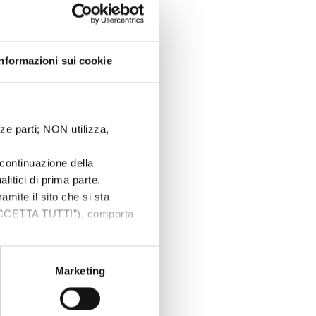
Informazioni sui cookie
ze parti; NON utilizza,
continuazione della
litici di prima parte.
ramite il sito che si sta
“ACCETTA TUTTI”), comporta
s sono a tua disposizione
ti personali, ed il pulsante di
Marketing