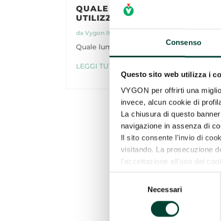
QUALE LUME DEL CVC
UTILIZZO?
da
Vygon Italia
|
2 Mar 2022
Consenso
Quale lume del cvc utilizzo?
LEGGI TUTTO
Questo sito web utilizza i c
VYGON per offrirti una miglio
invece, alcun cookie di profil
La chiusura di questo banner 
navigazione in assenza di cook
Il sito consente l'invio di cook
visitando. La prosecuzione 
l'accettazione all'uso dei coo
Per maggiori informazioni o s
Selezione
l'informativa completa, che ti i
Necessari
del
selezione (“SELEZIONA CO
consenso