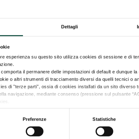
Dettagli
ookie
re esperienza su questo sito utilizza cookies di sessione e di ter
azione.
8 CRITERI DI SCELTA DEL
comporta il permanere delle impostazioni di default e dunque la 
CICC
ie o altri strumenti di tracciamento diversi da quelli tecnici o ana
da
Vygon Italia
|
2 Mar 2022
ies di "terze parti", ossia di cookies installati da un sito diverso t
della navigazione, mediante consenso (pressione sul pulsante 
8 Criteri di scelta del CICC
kies.
LEGGI TUTTO
e vuoi negare il consenso a tutti o soltanto ad alcuni dei cookie
llustrerà anche i tuoi diritti in relazione al trattamento dei tuoi da
Preferenze
Statistiche
OKIES”).