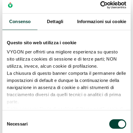
Consenso
Dettagli
Informazioni sui cookie
Questo sito web utilizza i cookie
VYGON per offrirti una migliore esperienza su questo
sito utilizza cookies di sessione e di terze parti; NON
utilizza, invece, alcun cookie di profilazione.
PROSPETTIVE DI
La chiusura di questo banner comporta il permanere delle
MIGLIORAMENTO DELLE
impostazioni di default e dunque la continuazione della
PROCEDURE ATTUALI PER
L’IMPIANTO DI ACCESI VENOSI
navigazione in assenza di cookie o altri strumenti di
(PORT E PICC-PORT)
tracciamento diversi da quelli tecnici o analitici di prima
da
Vygon Italia
|
1 Lug 2022
parte.
Il sito consente l'invio di cookies di "terze parti", ossia di
LEGGI TUTTO
cookies installati da un sito diverso tramite il sito che si
Selezione
sta visitando. La prosecuzione della navigazione,
Necessari
del
mediante consenso (pressione sul pulsante “ACCETTA
consenso