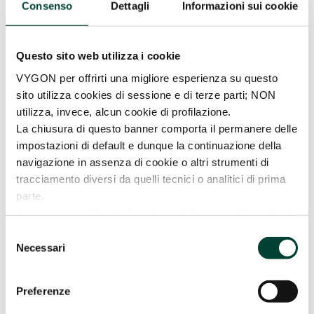
Consenso
Dettagli
Informazioni sui cookie
Questo sito web utilizza i cookie
VYGON per offrirti una migliore esperienza su questo
sito utilizza cookies di sessione e di terze parti; NON
utilizza, invece, alcun cookie di profilazione.
La chiusura di questo banner comporta il permanere delle
impostazioni di default e dunque la continuazione della
navigazione in assenza di cookie o altri strumenti di
INSURE VS LISA
tracciamento diversi da quelli tecnici o analitici di prima
da
Vygon Italia
|
2 Mar 2022
parte.
Insure VS Lisa
Il sito consente l'invio di cookies di "terze parti", ossia di
cookies installati da un sito diverso tramite il sito che si
LEGGI TUTTO
Selezione
sta visitando. La prosecuzione della navigazione,
Necessari
del
mediante consenso (pressione sul pulsante “ACCETTA
consenso
TUTTI”), comporta l'accettazione all'uso dei cookies.
Preferenze
Per maggiori informazioni o se vuoi negare il consenso a
tutti o soltanto ad alcuni dei cookies sono a tua