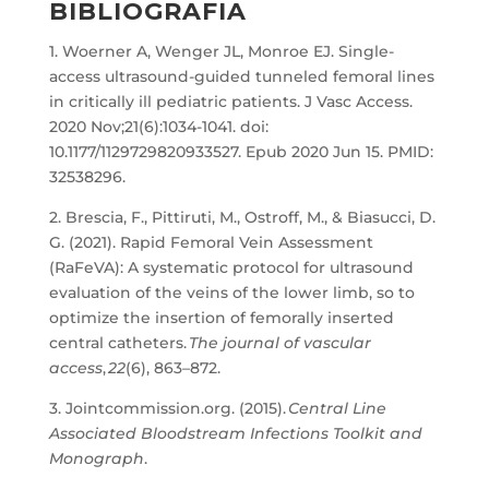
BIBLIOGRAFIA
1. Woerner A, Wenger JL, Monroe EJ. Single-
access ultrasound-guided tunneled femoral lines
in critically ill pediatric patients. J Vasc Access.
2020 Nov;21(6):1034-1041. doi:
10.1177/1129729820933527. Epub 2020 Jun 15. PMID:
32538296.
2. Brescia, F., Pittiruti, M., Ostroff, M., & Biasucci, D.
G. (2021). Rapid Femoral Vein Assessment
(RaFeVA): A systematic protocol for ultrasound
evaluation of the veins of the lower limb, so to
optimize the insertion of femorally inserted
central catheters.
The journal of vascular
access
,
22
(6), 863–872.
3. Jointcommission.org. (2015).
Central Line
Associated Bloodstream Infections Toolkit and
Monograph
.