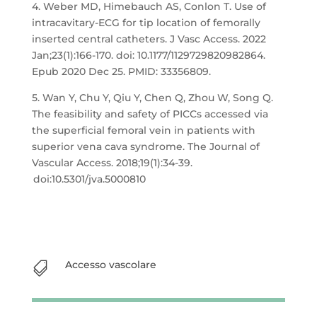
4. Weber MD, Himebauch AS, Conlon T. Use of
intracavitary-ECG for tip location of femorally
inserted central catheters. J Vasc Access. 2022
Jan;23(1):166-170. doi: 10.1177/1129729820982864.
Epub 2020 Dec 25. PMID: 33356809.
5. Wan Y, Chu Y, Qiu Y, Chen Q, Zhou W, Song Q.
The feasibility and safety of PICCs accessed via
the superficial femoral vein in patients with
superior vena cava syndrome. The Journal of
Vascular Access. 2018;19(1):34-39.
doi:10.5301/jva.5000810
Accesso vascolare
