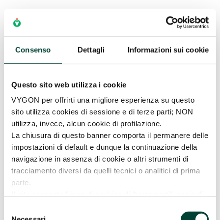
La navigazione e la verifica del corretto
posizionamento del FICC Port avvengono tramite
4
la metodica dell’ECG intracavitario
; questa
tecnica è di semplice esecuzione e consente di
Consenso
Dettagli
Informazioni sui cookie
rilevare con
precisione la posizione della punta
del catetere
.
Questo sito web utilizza i cookie
Questa metodica, infatti, risulta particolarmente
vantaggiosa poiché eseguita da un unico
VYGON per offrirti una migliore esperienza su questo
operatore, evita il ricorso alla radiologia post
sito utilizza cookies di sessione e di terze parti; NON
procedurale ed è applicabile a tutti i pazienti.
utilizza, invece, alcun cookie di profilazione.
La chiusura di questo banner comporta il permanere delle
In dettaglio, dopo aver collegato la derivazione
impostazioni di default e dunque la continuazione della
ECG al catetere, si procede alla sua inserzione e
navigazione in assenza di cookie o altri strumenti di
alla fase di
tip navigation
.
tracciamento diversi da quelli tecnici o analitici di prima
La corretta interpretazione dell’ECG
parte.
intracavitario nell’impianto di un FICC Port la si
Il sito consente l'invio di cookies di "terze parti", ossia di
può riassumere essenzialmente in quattro
cookies installati da un sito diverso tramite il sito che si
Selezione
fasi:
sta visitando. La prosecuzione della navigazione,
Necessari