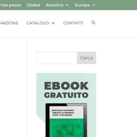
l tuo paese
Global
America
Europa
E
MAZIONE
CATALOGO
CONTATTI
L
E
M
E
N
T
O
D
E
L
M
E
N
Ú