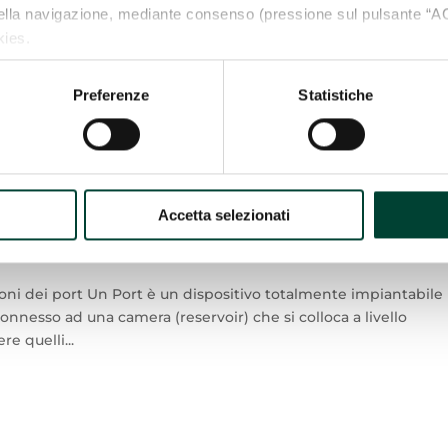
della navigazione, mediante consenso (pressione sul pulsante 
kies.
e vuoi negare il consenso a tutti o soltanto ad alcuni dei cookie
llustrerà anche i tuoi diritti in relazione al trattamento dei tuoi da
Preferenze
Statistiche
OKIES”).
ne d’uso e applicazioni dei port
Accetta selezionati
oni dei port Un Port è un dispositivo totalmente impiantabile
nesso ad una camera (reservoir) che si colloca a livello
e quelli...