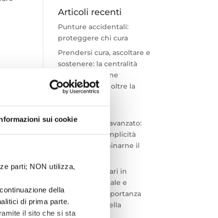
Articoli recenti
Punture accidentali:
proteggere chi cura
Prendersi cura, ascoltare e
sostenere: la centralità
della professione
infermieristica oltre la
celebrazione
Monitoraggio
Informazioni sui cookie
emodinamico avanzato:
perché è la semplicità
d’uso a determinarne il
successo
ze parti; NON utilizza,
Cateteri vascolari in
ambito neonatale e
continuazione della
pediatrico: l’Importanza
litici di prima parte.
dei materiali nella
ramite il sito che si sta
riduzione delle