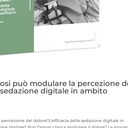
osi può modulare la percezione d
a sedazione digitale in ambito
ercezione del dolore?L’efficacia della sedazione digitale in
one digitale? Può l’ipnosi clinica modulare il dolore? Le proce