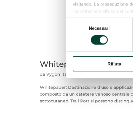
visitando. La prosecuzione 
l'accettazione all'uso dei coo
Per maggiori informazioni o s
Selezione
l'informativa completa, che ti i
Necessari
del
selezione (“SELEZIONA CO
consenso
Whitepaper: ­Destinazio
Rifiuta
da
Vygon Italia
|
4 Luglio, 2022
Whitepaper: ­Destinazione d’uso e applicazi
composto da un catetere venoso centrale con
sottocutaneo. Tra i Port si possono distinguer