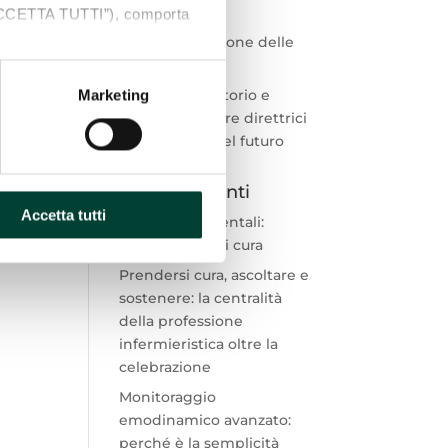
“ACCETTA TUTTI”), comporta
complicanze e
nell’ottimizzazione delle
s sono a tua disposizione
cure.
ti personali, ed il pulsante di
Cronicità, Territorio e
Marketing
Prossimità: le tre direttrici
per la Sanità del futuro
Articoli recenti
Accetta tutti
Punture accidentali:
proteggere chi cura
Prendersi cura, ascoltare e
sostenere: la centralità
della professione
infermieristica oltre la
celebrazione
Monitoraggio
emodinamico avanzato:
perché è la semplicità