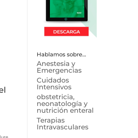
Hablamos sobre…
Anestesia y
Emergencias
Cuidados
Intensivos
el
obstetricia,
neonatología y
nutrición enteral
Terapias
Intravasculares
dure