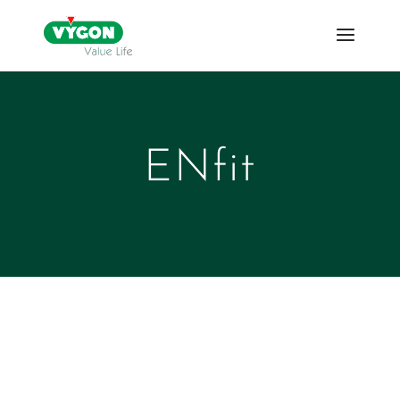
ENfit